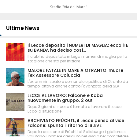
Stadio "Via del Mare"
Ultime News
Il Lecce deposita i NUMERI DI MAGLIA: eccoli! E
su BANDA ha deciso così...
Il club ha depositato in Lega i numeri di maglia per la
stagione che sta per iniziare
MALORE FATALE IN MARE A OTRANTO: muore
l'ex Assessore Coluccia
L'ex amministratore comunale e politico di Otranto da
tempo lottava anche contro l'avanzata della SLA
LECCE AL LAVORO: Falcone e Kaba
nuovamente in gruppo. 2 out
Dopo 3 giorni di riposo è tornato a lavorare il Lecce.
Ecco la situazione
ARCHIVIATO FRÜCHTL, il Lecce pensa al vice
Falcone: spunta il ritorno di BLEVE
Dopo la cessione di Früchtl al Salisburgo, i giallorossi
valutano il portiere cresciuto nel vivaio per completare