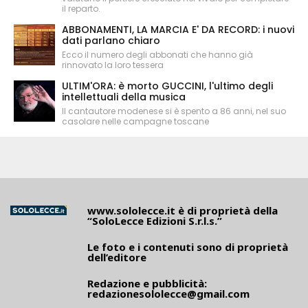
il reparto.
ABBONAMENTI, LA MARCIA E' DA RECORD: i nuovi
dati parlano chiaro
Ecco il numero degli abbonati che hanno già
rinnovato la loro tessera
ULTIM'ORA: è morto GUCCINI, l'ultimo degli
intellettuali della musica
Il cantautore modenese si è spento a 86 anni, nel suo
casolare nelle campagne toscane
www.sololecce.it
è di proprietà della
“SoloLecce Edizioni S.r.l.s.”
Le foto e i contenuti sono di proprietà
dell’editore
Redazione e pubblicità:
redazionesololecce@gmail.com