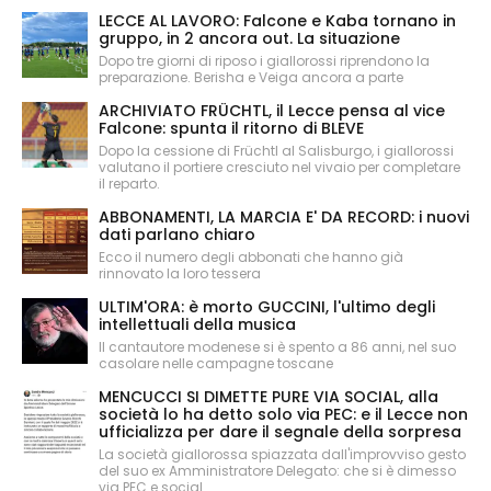
LECCE AL LAVORO: Falcone e Kaba tornano in
gruppo, in 2 ancora out. La situazione
Dopo tre giorni di riposo i giallorossi riprendono la
preparazione. Berisha e Veiga ancora a parte
ARCHIVIATO FRÜCHTL, il Lecce pensa al vice
Falcone: spunta il ritorno di BLEVE
Dopo la cessione di Früchtl al Salisburgo, i giallorossi
valutano il portiere cresciuto nel vivaio per completare
il reparto.
ABBONAMENTI, LA MARCIA E' DA RECORD: i nuovi
dati parlano chiaro
Ecco il numero degli abbonati che hanno già
rinnovato la loro tessera
ULTIM'ORA: è morto GUCCINI, l'ultimo degli
intellettuali della musica
Il cantautore modenese si è spento a 86 anni, nel suo
casolare nelle campagne toscane
MENCUCCI SI DIMETTE PURE VIA SOCIAL, alla
società lo ha detto solo via PEC: e il Lecce non
ufficializza per dare il segnale della sorpresa
La società giallorossa spiazzata dall'improvviso gesto
del suo ex Amministratore Delegato: che si è dimesso
via PEC e social