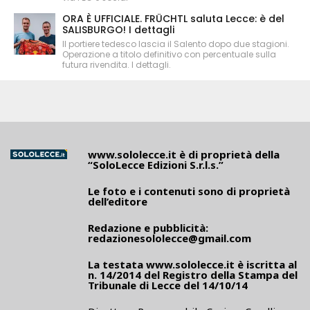
ORA È UFFICIALE. FRÜCHTL saluta Lecce: è del
SALISBURGO! I dettagli
Il portiere tedesco lascia il Salento dopo due stagioni.
Operazione a titolo definitivo con percentuale sulla
futura rivendita. I dettagli.
www.sololecce.it
è di proprietà della
“SoloLecce Edizioni S.r.l.s.”
Le foto e i contenuti sono di proprietà
dell’editore
Redazione e pubblicità:
redazionesololecce@gmail.com
La testata
www.sololecce.it
è iscritta al
n. 14/2014 del Registro della Stampa del
Tribunale di Lecce del 14/10/14