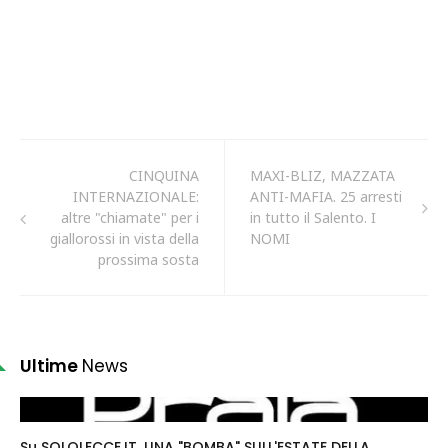
CINQUINA
MAXI-BLIZ, MAZZATA
INTERNAZIONALE:
ANTI-MAFIA. 25 arresti
altre "chiamate" per i
in tutto il Salento. I
giallorossi in vista della
NOMI
prossima sosta
Ultime
News
Su SOLOLECCE.IT. UNA "BOMBA" SULL'ESTATE DELLA