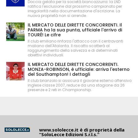
Doccia gelata per la società biancazzurra: la LND
ratifica l'esclusione dal prossimo campionato per
irregolarità nella documentazione d'iscrizione. La
nuova proprietà non si arrende.
IL MERCATO DELLE DIRETTE CONCORRENTI. Il
PARMA ha la sua punta, ufficiale l'arrivo di
TOURÉ! Le cifre
Il club emiliano rinforza l'attacco con il centravanti
maliano dell'Atalanta. Il riscatto scatterà al
raggiungimento della salvezza e di determinati
obiettivi individuali.
IL MERCATO DELLE DIRETTE CONCORRENTI.
MONZA-ROBINSON, è ufficiale: arriva l'esterno
del Southampton! I dettagli
Il club brianzolo si assicura il giovane esterno offensivo
inglese classe 2007, reduce da una stagione da 26
presenze e 2 reti in Championship.
www.sololecce.it
è di proprietà della
“SoloLecce Edizioni S.r.l.s.”