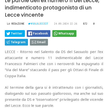
Le parole dell'ex numero 11 del Lecce,
indimenticato protagonista di un
Lecce vincente
LA REDAZIONE
@SOLOLECCEIT
24.09.2024 22:26
872
0
Twitter
Facebook
Whatsapp
Telegram
Email
LECCE - Ritorno nel Salento da DS del Sassuolo per l'ex
attaccante e numero 11 indimenticabile del Lecce
Francesco Palmieri che con i neroverdi ha espugnato il
“Via del Mare” staccando il pass per gli Ottavi di Finale di
Coppa Italia.
Al termine della gara si è intrattenuto con i giornalisti,
dialogando sul suo passato giallorosso, ma anche sul suo
presente da DS e “osservatore” privilegiato delle vicende
del Lecce. Ecco le sue parole.