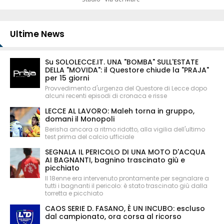
Ultime News
Su SOLOLECCE.IT. UNA "BOMBA" SULL'ESTATE
DELLA "MOVIDA": il Questore chiude la "PRAJA"
per 15 giorni
Provvedimento d'urgenza del Questore di Lecce dopo
alcuni recenti episodi di cronaca e risse
LECCE AL LAVORO: Maleh torna in gruppo,
domani il Monopoli
Berisha ancora a ritmo ridotto, alla vigilia dell'ultimo
test prima del calcio ufficiale
SEGNALA IL PERICOLO DI UNA MOTO D'ACQUA
AI BAGNANTI, bagnino trascinato giù e
picchiato
Il 18enne era intervenuto prontamente per segnalare a
tutti i bagnanti il pericolo: è stato trascinato giù dalla
torretta e picchiato
CAOS SERIE D. FASANO, È UN INCUBO: escluso
dal campionato, ora corsa al ricorso