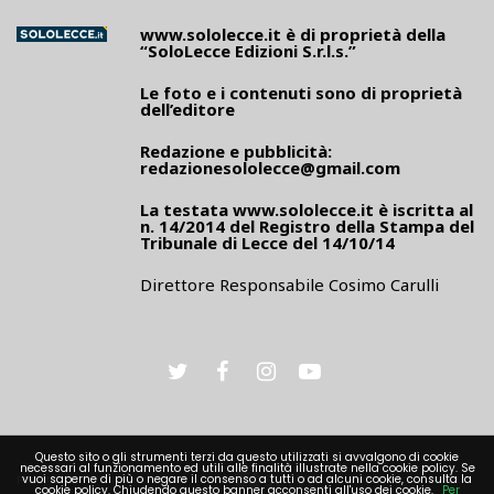
www.sololecce.it
è di proprietà della
“SoloLecce Edizioni S.r.l.s.”
Le foto e i contenuti sono di proprietà
dell’editore
Redazione e pubblicità:
redazionesololecce@gmail.com
La testata
www.sololecce.it
è iscritta al
n. 14/2014 del Registro della Stampa del
Tribunale di Lecce del 14/10/14
Direttore Responsabile Cosimo Carulli
Questo sito o gli strumenti terzi da questo utilizzati si avvalgono di cookie
necessari al funzionamento ed utili alle finalità illustrate nella cookie policy. Se
vuoi saperne di più o negare il consenso a tutti o ad alcuni cookie, consulta la
PRIVACY
cookie policy. Chiudendo questo banner acconsenti all'uso dei cookie.
Per