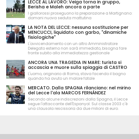
LECCE AL LAVORO: Veiga torna in gruppo,
Berisha e Maleh ancora a parte
I giallorossi proseguono la preparazione a Martignano:
domani nuova seduta mattutina
LA NOTA DEL LECCE: nessuna sostituzione per
MENCUCCI, liquidato con garbo, "dinamiche
fisiologiche"
L'avvicendamento con un altro Amministratore
Delegato esterno non sarà immediato, bisogna fare
fronte subito alla immediatezza gestionale
ANCORA UNA TRAGEDIA IN MARE: turista si
accascia e muore sulla spiaggia di CASTRO
L'uomo, originario di Roma, stava facendo il bagno
quando ha avuto un malore fatale
MERCATO. Dalla SPAGNA rilanciano: nel mirino
del Lecce l'ala MARCOS FERNÁNDEZ
Secondo alcune indiscrezioni dalla Spagna, il Lecce
segue l'attaccante dell'Espanyol. Sul classe 2003 c'è
una clausola rescissoria da due milioni di euro.