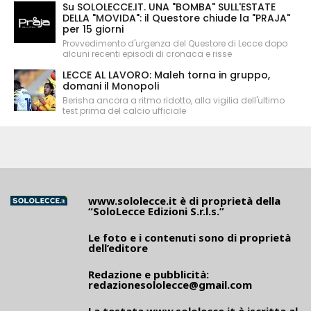
Su SOLOLECCE.IT. UNA "BOMBA" SULL'ESTATE
DELLA "MOVIDA": il Questore chiude la "PRAJA"
per 15 giorni
Provvedimento d'urgenza del Questore di Lecce dopo
alcuni recenti episodi di cronaca e risse
LECCE AL LAVORO: Maleh torna in gruppo,
domani il Monopoli
Berisha ancora a ritmo ridotto, alla vigilia dell'ultimo
test prima del calcio ufficiale
www.sololecce.it
è di proprietà della
“SoloLecce Edizioni S.r.l.s.”
Le foto e i contenuti sono di proprietà
dell’editore
Redazione e pubblicità:
redazionesololecce@gmail.com