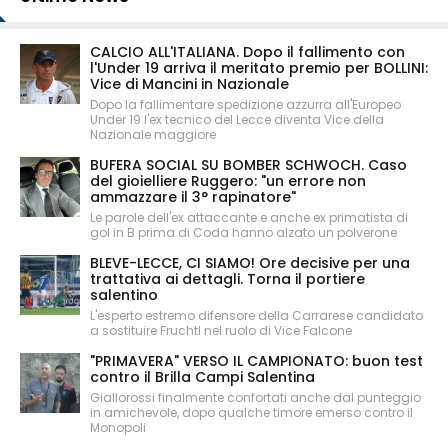
CALCIO ALL'ITALIANA. Dopo il fallimento con
l'Under 19 arriva il meritato premio per BOLLINI:
Vice di Mancini in Nazionale
Dopo la fallimentare spedizione azzurra all'Europeo
Under 19 l'ex tecnico del Lecce diventa Vice della
Nazionale maggiore
BUFERA SOCIAL SU BOMBER SCHWOCH. Caso
del gioielliere Ruggero: "un errore non
ammazzare il 3° rapinatore"
Le parole dell'ex attaccante e anche ex primatista di
gol in B prima di Coda hanno alzato un polverone
BLEVE-LECCE, CI SIAMO! Ore decisive per una
trattativa ai dettagli. Torna il portiere
salentino
L'esperto estremo difensore della Carrarese candidato
a sostituire Fruchtl nel ruolo di Vice Falcone
"PRIMAVERA" VERSO IL CAMPIONATO: buon test
contro il Brilla Campi Salentina
Giallorossi finalmente confortati anche dal punteggio
in amichevole, dopo qualche timore emerso contro il
Monopoli