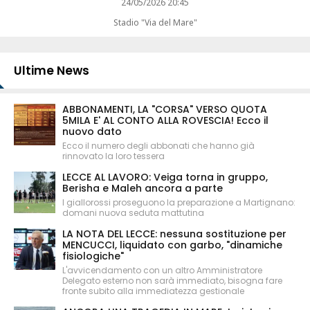
24/05/2026 20:45
Stadio "Via del Mare"
Ultime News
ABBONAMENTI, LA "CORSA" VERSO QUOTA
5MILA E' AL CONTO ALLA ROVESCIA! Ecco il
nuovo dato
Ecco il numero degli abbonati che hanno già
rinnovato la loro tessera
LECCE AL LAVORO: Veiga torna in gruppo,
Berisha e Maleh ancora a parte
I giallorossi proseguono la preparazione a Martignano:
domani nuova seduta mattutina
LA NOTA DEL LECCE: nessuna sostituzione per
MENCUCCI, liquidato con garbo, "dinamiche
fisiologiche"
L'avvicendamento con un altro Amministratore
Delegato esterno non sarà immediato, bisogna fare
fronte subito alla immediatezza gestionale