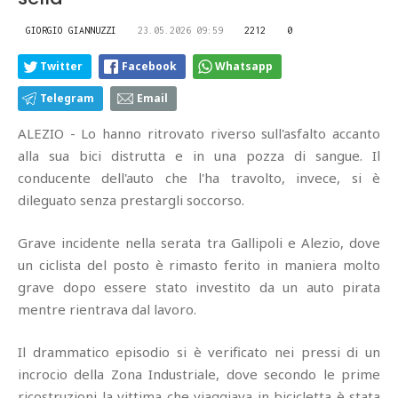
GIORGIO GIANNUZZI
23.05.2026 09:59
2212
0
Twitter
Facebook
Whatsapp
Telegram
Email
ALEZIO - Lo hanno ritrovato riverso sull'asfalto accanto
alla sua bici distrutta e in una pozza di sangue. Il
conducente dell'auto che l'ha travolto, invece, si è
dileguato senza prestargli soccorso.
Grave incidente nella serata tra Gallipoli e Alezio, dove
un ciclista del posto è rimasto ferito in maniera molto
grave dopo essere stato investito da un auto pirata
mentre rientrava dal lavoro.
Il drammatico episodio si è verificato nei pressi di un
incrocio della Zona Industriale, dove secondo le prime
ricostruzioni la vittima che viaggiava in bicicletta è stata