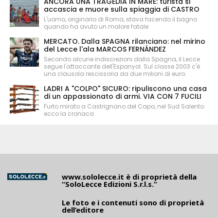
ANCORA UNA TRAGEDIA IN MARE: turista si
accascia e muore sulla spiaggia di CASTRO
L'uomo, originario di Roma, stava facendo il bagno
quando ha avuto un malore fatale
MERCATO. Dalla SPAGNA rilanciano: nel mirino
del Lecce l'ala MARCOS FERNÁNDEZ
Secondo alcune indiscrezioni dalla Spagna, il Lecce
segue l'attaccante dell'Espanyol. Sul classe 2003 c'è
una clausola rescissoria da due milioni di euro.
LADRI A "COLPO" SICURO: ripuliscono una casa
di un appassionato di armi. VIA CON 7 FUCILI
Furto mirato a Castrignano del Capo, nel Sud Salento:
ecco la cronaca
www.sololecce.it
è di proprietà della
“SoloLecce Edizioni S.r.l.s.”
Le foto e i contenuti sono di proprietà
dell’editore