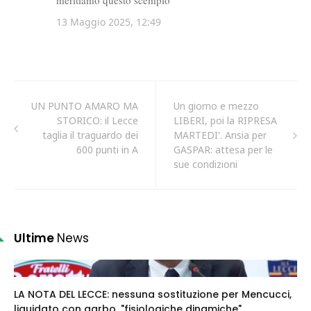
UN PUNTO AMARO MA
Un giorno e mezzo
STORICO: il Lecce
LIBERI, poi la RIPRESA
taglia il traguardo dei
MARTEDI'. Ansia per
600 punti in A
GASPAR: attesa per le
sue condizioni
Ultime
News
LA NOTA DEL LECCE: nessuna sostituzione per Mencucci,
liquidato con garbo, "fisiologiche dinamiche"