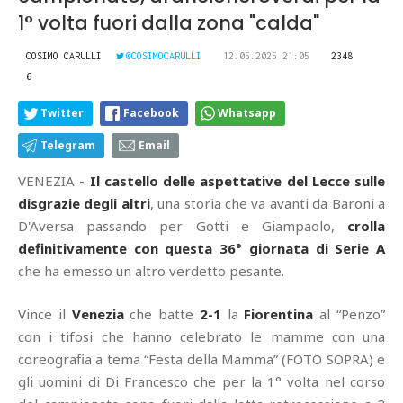
1° volta fuori dalla zona "calda"
COSIMO CARULLI
@COSIMOCARULLI
12.05.2025 21:05
2348
6
Twitter
Facebook
Whatsapp
Telegram
Email
VENEZIA -
Il castello delle aspettative del Lecce sulle
disgrazie degli altri
, una storia che va avanti da Baroni a
D'Aversa passando per Gotti e Giampaolo,
crolla
definitivamente con questa 36° giornata di Serie A
che ha emesso un altro verdetto pesante.
Vince il
Venezia
che batte
2-1
la
Fiorentina
al “Penzo”
con i tifosi che hanno celebrato le mamme con una
coreografia a tema “Festa della Mamma” (FOTO SOPRA) e
gli uomini di Di Francesco che per la 1° volta nel corso