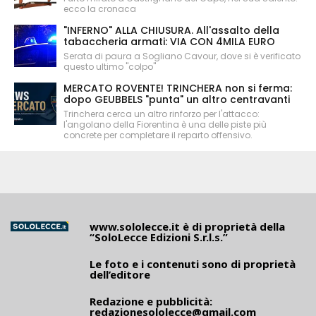
ecco la cronaca
"INFERNO" ALLA CHIUSURA. All'assalto della
tabaccheria armati: VIA CON 4MILA EURO
Serata di paura a Sogliano Cavour, dove si è verificato
questo ultimo "colpo"
MERCATO ROVENTE! TRINCHERA non si ferma:
dopo GEUBBELS "punta" un altro centravanti
Trinchera cerca un altro rinforzo per l'attacco:
l'angolano della Fiorentina è una delle piste più
concrete per completare il reparto offensivo.
www.sololecce.it
è di proprietà della
“SoloLecce Edizioni S.r.l.s.”
Le foto e i contenuti sono di proprietà
dell’editore
Redazione e pubblicità:
redazionesololecce@gmail.com