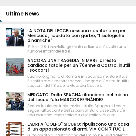
Ultime News
LA NOTA DEL LECCE: nessuna sostituzione per
Mencucci, liquidato con garbo, "fisiologiche
dinamiche"
📄 𝐍𝐨𝐭𝐚 𝐔.𝐒. 𝐋𝐞𝐜𝐜𝐞Nella giornata odierna si è svolta una
riunione informale tra il...
ANCORA UNA TRAGEDIA IN MARE: arresto
cardiaco fatale per un 76enne a Castro, inutili
i soccorsi
L'uomo, originario di Roma e in vacanza nel Salento, si
è sentito male mentre faceva il bagno a Castro. Inutili i
soccorsi del 118 e della Guardia Costiera.
MERCATO. Dalla SPAGNA rilanciano: nel mirino
del Lecce l'ala MARCOS FERNÁNDEZ
Secondo alcune indiscrezioni dalla Spagna, il Lecce
segue l'attaccante dell'Espanyol. Sul classe 2003 c'è
una clausola rescissoria da due milioni di euro.
LADRI A "COLPO" SICURO: ripuliscono una casa
di un appassionato di armi. VIA CON 7 FUCILI
Furto mirato a Castrignano del Capo, nel Sud Salento: