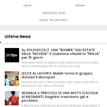
Lecce
Genoa
24/05/2026 20:45
Stadio "Via del Mare"
Ultime News
Su SOLOLECCE.IT. UNA "BOMBA" SULL'ESTATE
DELLA "MOVIDA": il Questore chiude la "PRAJA"
per 15 giorni
Provvedimento d'urgenza del Questore di Lecce dopo
alcuni recenti episodi di cronaca e risse
LECCE AL LAVORO: Maleh torna in gruppo,
domani il Monopoli
Berisha ancora a ritmo ridotto, alla vigilia dell'ultimo
test prima del calcio ufficiale
SEGNALA IL PERICOLO DI UNA MOTO D'ACQUA
AI BAGNANTI, bagnino trascinato giù e
picchiato
Il 18enne era intervenuto prontamente per segnalare a