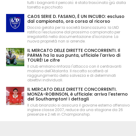
tutti i bagnanti il pericolo: è stato trascinato giù dalla
torretta e picchiato
CAOS SERIE D. FASANO, È UN INCUBO: escluso
dal campionato, ora corsa al ricorso
Doccia gelata per la società biancazzurra: la LND
ratifica l'esclusione dal prossimo campionato per
irregolarità nella documentazione d'iscrizione. La
nuova proprietà non si arrende.
IL MERCATO DELLE DIRETTE CONCORRENTI. Il
PARMA ha la sua punta, ufficiale l'arrivo di
TOURÉ! Le cifre
Il club emiliano rinforza l'attacco con il centravanti
maliano dell'Atalanta. Il riscatto scatterà al
raggiungimento della salvezza e di determinati
obiettivi individuali.
IL MERCATO DELLE DIRETTE CONCORRENTI.
MONZA-ROBINSON, è ufficiale: arriva l'esterno
del Southampton! I dettagli
Il club brianzolo si assicura il giovane esterno offensivo
inglese classe 2007, reduce da una stagione da 26
presenze e 2 reti in Championship.