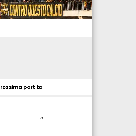
Prossima partita
vs