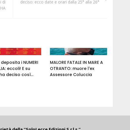
 di
deciso: ecco date e orari dalla 25° alla 26°
SHA
e deposita i NUMERI
MALORE FATALE IN MARE A
IA: eccoli! E su
OTRANTO: muore l'ex
a deciso così...
Assessore Coluccia
ietà della “SoloLecce Edizioni S.r.l.s.”