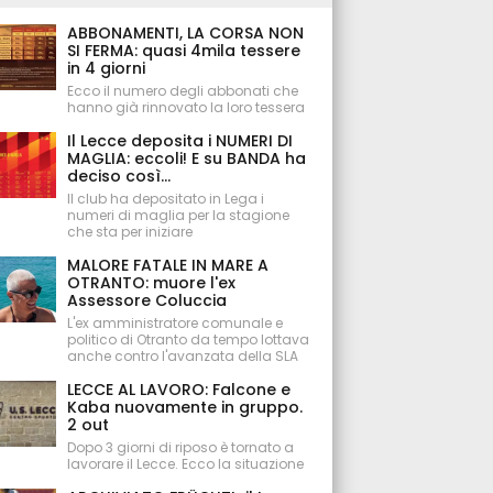
ABBONAMENTI, LA CORSA NON
SI FERMA: quasi 4mila tessere
in 4 giorni
Ecco il numero degli abbonati che
hanno già rinnovato la loro tessera
Il Lecce deposita i NUMERI DI
MAGLIA: eccoli! E su BANDA ha
deciso così...
Il club ha depositato in Lega i
numeri di maglia per la stagione
che sta per iniziare
MALORE FATALE IN MARE A
OTRANTO: muore l'ex
Assessore Coluccia
L'ex amministratore comunale e
politico di Otranto da tempo lottava
anche contro l'avanzata della SLA
LECCE AL LAVORO: Falcone e
Kaba nuovamente in gruppo.
2 out
Dopo 3 giorni di riposo è tornato a
lavorare il Lecce. Ecco la situazione