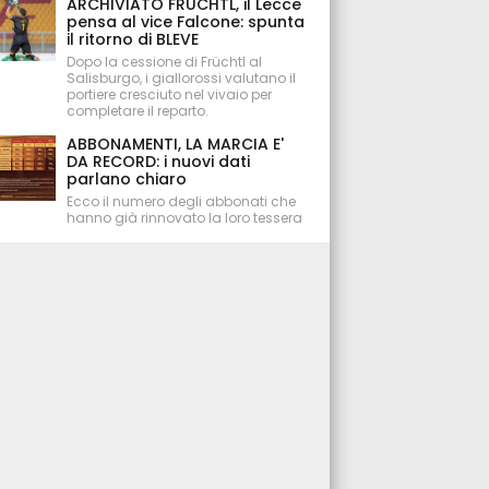
ARCHIVIATO FRÜCHTL, il Lecce
pensa al vice Falcone: spunta
il ritorno di BLEVE
Dopo la cessione di Früchtl al
Salisburgo, i giallorossi valutano il
portiere cresciuto nel vivaio per
completare il reparto.
ABBONAMENTI, LA MARCIA E'
DA RECORD: i nuovi dati
parlano chiaro
Ecco il numero degli abbonati che
hanno già rinnovato la loro tessera