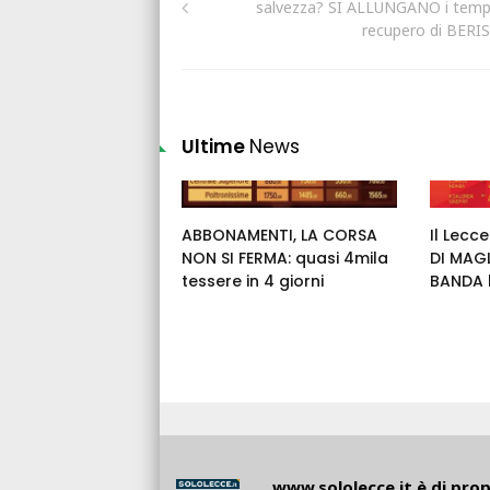
salvezza? SI ALLUNGANO i tempi
recupero di BERI
Ultime
News
ABBONAMENTI, LA CORSA
Il Lecc
NON SI FERMA: quasi 4mila
DI MAGL
tessere in 4 giorni
BANDA h
www.sololecce.it
è di propr