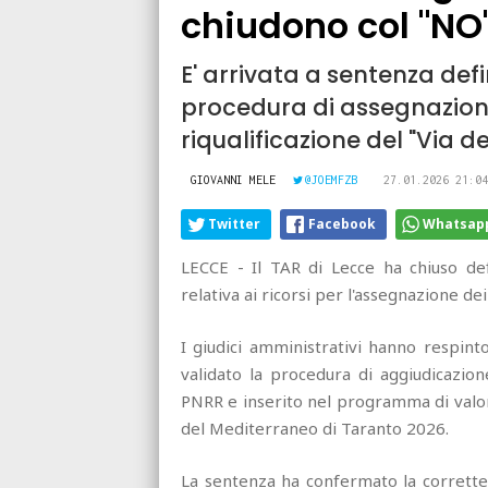
chiudono col "NO
E' arrivata a sentenza defi
procedura di assegnazione d
riqualificazione del "Via d
GIOVANNI MELE
@JOEMFZB
27.01.2026 21:04
Twitter
Facebook
Whatsap
LECCE - Il TAR di Lecce ha chiuso def
relativa ai ricorsi per l'assegnazione dei
I giudici amministrativi hanno respint
validato la procedura di aggiudicazion
PNRR e inserito nel programma di valori
del Mediterraneo di Taranto 2026.
La sentenza ha confermato la corrette