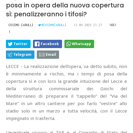
posa in opera della nuova copertura
sì: penalizzeranno i tifosi?
COSIMO CARULLI
@COSIMOCARULLI
13.09.2025 21:27
1651
1
Twitter
Facebook
Whatsapp
Telegram
Email
LECCE - La realizzazione dell'opera, va detto subito, non
è minimamente a rischio, ma i tempi di posa della
copertura sì e con loro la grande intuizione del Lecce e
della struttura commissariale dei Giochi del
Mediterraneo di preparare il “cappello” del “Via del
Mare” in un altro cantiere per poi farlo “vestire” allo
stadio solo in un marzo a tutta velocità, con il Lecce
impegnato in trasferta.
L'eventuale ricorso al TAR e al Consiglio di Stato del