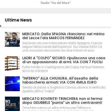
Stadio "Via del Mare"
Ultime News
MERCATO. Dalla SPAGNA rilanciano: nel mirino
del Lecce l'ala MARCOS FERNÁNDEZ
Secondo alcune indiscrezioni dalla Spagna, il Lecce
segue l'attaccante dell'Espanyol. Sul classe 2003 c'è
una clausola rescissoria da due milioni di euro.
LADRI A "COLPO" SICURO: ripuliscono una casa
di un appassionato di armi. VIA CON 7 FUCILI
Furto mirato a Castrignano del Capo, nel Sud Salento:
ecco la cronaca
"INFERNO" ALLA CHIUSURA. All'assalto della
tabaccheria armati: VIA CON 4MILA EURO
Serata di paura a Sogliano Cavour, dove si è verificato
questo ultimo "colpo"
MERCATO ROVENTE! TRINCHERA non si ferma:
dopo GEUBBELS "punta" un altro centravanti
Trinchera cerca un altro rinforzo per l'attacco: