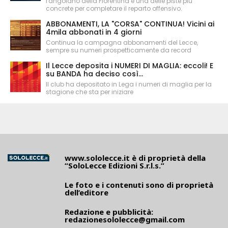
l'angolano della Fiorentina è una delle piste più
concrete per completare il reparto offensivo.
ABBONAMENTI, LA "CORSA" CONTINUA! Vicini ai
4mila abbonati in 4 giorni
Continua la campagna abbonamenti del Lecce,
sempre su numeri prospetticamente da record
Il Lecce deposita i NUMERI DI MAGLIA: eccoli! E
su BANDA ha deciso così...
Il club ha depositato in Lega i numeri di maglia per la
stagione che sta per iniziare
www.sololecce.it
è di proprietà della
“SoloLecce Edizioni S.r.l.s.”
Le foto e i contenuti sono di proprietà
dell’editore
Redazione e pubblicità:
redazionesololecce@gmail.com