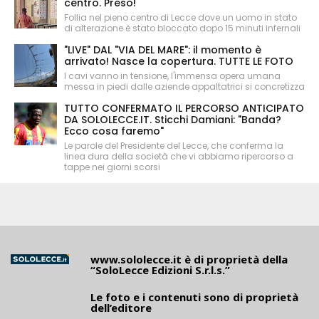
centro. Preso!
Follia nel pieno centro di Lecce dove un uomo in stato
di alterazione è stato bloccato dopo 15 minuti infernali
"LIVE" DAL "VIA DEL MARE": il momento è
arrivato! Nasce la copertura. TUTTE LE FOTO
I cavi vanno in tensione, l'immensa opera umana
messa in piedi dalle aziende appaltatrici si concretizza
TUTTO CONFERMATO IL PERCORSO ANTICIPATO
DA SOLOLECCE.IT. Sticchi Damiani: "Banda?
Ecco cosa faremo"
Le parole del Presidente del Lecce, che conferma la
linea dura della società che vi abbiamo ripercorso a
tappe nei giorni scorsi
www.sololecce.it
è di proprietà della
“SoloLecce Edizioni S.r.l.s.”
Le foto e i contenuti sono di proprietà
dell’editore