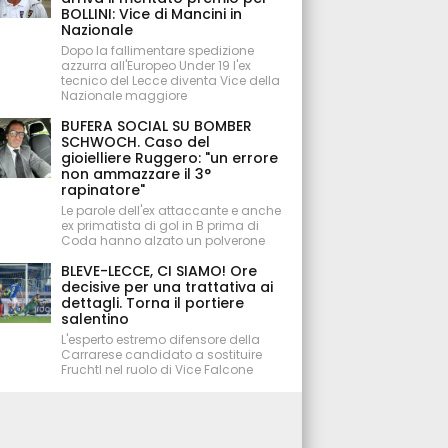
BOLLINI: Vice di Mancini in
Nazionale
Dopo la fallimentare spedizione
azzurra all'Europeo Under 19 l'ex
tecnico del Lecce diventa Vice della
Nazionale maggiore
BUFERA SOCIAL SU BOMBER
SCHWOCH. Caso del
gioielliere Ruggero: "un errore
non ammazzare il 3°
rapinatore"
Le parole dell'ex attaccante e anche
ex primatista di gol in B prima di
Coda hanno alzato un polverone
BLEVE-LECCE, CI SIAMO! Ore
decisive per una trattativa ai
dettagli. Torna il portiere
salentino
L'esperto estremo difensore della
Carrarese candidato a sostituire
Fruchtl nel ruolo di Vice Falcone