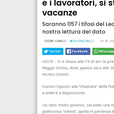
e i lavoratori, s
vacanze
Saranno 1157 i tifosi del L
nostra lettura del dato
COSIMO CARULLI
@COSIMOCARULLI
20.08.202
Twitter
Facebook
Whatsap
LECCE - Si è chiusa alle 19 di ieri la p
Reggio Emilia, dove questa sera alle 20
tecnico Dionisi.
Hanno risposto alla “chiamata” della fed
a sedere a disposizione.
Un dato molto positivo, secondo una nost
giallorossa “nativa”, quella in partenza