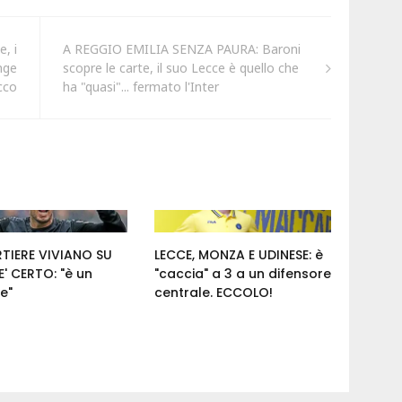
, i
A REGGIO EMILIA SENZA PAURA: Baroni
nge
scopre le carte, il suo Lecce è quello che
acco
ha "quasi"... fermato l'Inter
RTIERE VIVIANO SU
LECCE, MONZA E UDINESE: è
' CERTO: "è un
"caccia" a 3 a un difensore
e"
centrale. ECCOLO!