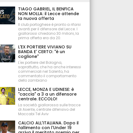
TIAGO GABRIEL, IL BENFICA
NON MOLLA: il Lecce attende
la nuova offerta
Il club portoghese è pronto a rifarsi
avanti per il difensore del Lecce. I
giallorossi chiedono 30 milioni, la
prima offerta era da 20.
L'EX PORTIERE VIVIANO SU
BANDA E' CERTO: "è un
coglione"
L'ex portiere del Bologna,
soprattutto, che ha anche interessi
commerciali nel Salento, ha
commentato il comportamento
dello zambiano
LECCE, MONZA E UDINESE: è
"caccia" a 3 a un difensore
centrale. ECCOLO!
La società giallorossa sulle tracce
di Asente, centrale difensivo del
Maccabi Tel Aviv
CALCIO ALL'ITALIANA. Dopo il
fallimento con l'Under 19
arriva il meritato premio per