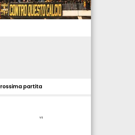
Prossima partita
vs