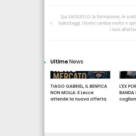
Qui SASSUOLO: la formazione, le scelte
ballottaggi. Dionisi cambia molto e spi
i suoi all'att
Ultime
News
TIAGO GABRIEL, IL BENFICA
L'EX PO
NON MOLLA: il Lecce
BANDA E
attende la nuova offerta
coglion