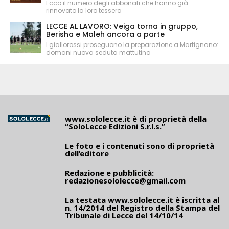
Ecco il numero degli abbonati che hanno già
rinnovato la loro tessera
LECCE AL LAVORO: Veiga torna in gruppo,
Berisha e Maleh ancora a parte
I giallorossi proseguono la preparazione a Martignano:
domani nuova seduta mattutina
www.sololecce.it
è di proprietà della
“SoloLecce Edizioni S.r.l.s.”
Le foto e i contenuti sono di proprietà
dell’editore
Redazione e pubblicità:
redazionesololecce@gmail.com
La testata
www.sololecce.it
è iscritta al
n. 14/2014 del Registro della Stampa del
Tribunale di Lecce del 14/10/14