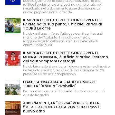
Doccia gelata per la società biancazzurra: la LND
ratifica l'esclusione dal prossimo campionato per
irregolarità nella documentazione d'iscrizione. La
nuova proprietà non si arrende.
IL MERCATO DELLE DIRETTE CONCORRENTI. Il
PARMA ha la sua punta, ufficiale l'arrivo di
TOURÉ! Le cifre
Il club emiliano rinforza l'attacco con il centravanti
maliano dell'Atalanta. Il riscatto scatterà al
raggiungimento della salvezza e di determinati
obiettivi individuali.
IL MERCATO DELLE DIRETTE CONCORRENTI.
MONZA-ROBINSON, è ufficiale: arriva l'esterno
del Southampton! I dettagli
Il club brianzolo si assicura il giovane esterno offensivo
inglese classe 2007, reduce da una stagione da 26
presenze e 2 reti in Championship.
FLASH: LA TRAGEDIA A GALLIPOLI, MUORE
TURISTA 19ENNE a "Rivabella"
Dramma in acqua a "Rivabella". Ecco la cronaca di
questa tragedia
ABBONAMENTI, LA "CORSA" VERSO QUOTA
5MILA E' AL CONTO ALLA ROVESCIA! Ecco il
nuovo dato