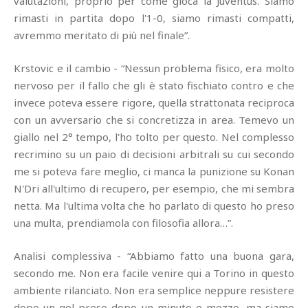
valutazioni, proprio per come gioca la Juventus. Siamo
rimasti in partita dopo l'1-0, siamo rimasti compatti,
avremmo meritato di più nel finale”.
Krstovic e il cambio - “Nessun problema fisico, era molto
nervoso per il fallo che gli è stato fischiato contro e che
invece poteva essere rigore, quella strattonata reciproca
con un avversario che si concretizza in area. Temevo un
giallo nel 2° tempo, l'ho tolto per questo. Nel complesso
recrimino su un paio di decisioni arbitrali su cui secondo
me si poteva fare meglio, ci manca la punizione su Konan
N'Dri all'ultimo di recupero, per esempio, che mi sembra
netta. Ma l'ultima volta che ho parlato di questo ho preso
una multa, prendiamola con filosofia allora…”.
Analisi complessiva - “Abbiamo fatto una buona gara,
secondo me. Non era facile venire qui a Torino in questo
ambiente rilanciato. Non era semplice neppure resistere
dopo un gol preso dopo un minuto e mezzo, ma siamo