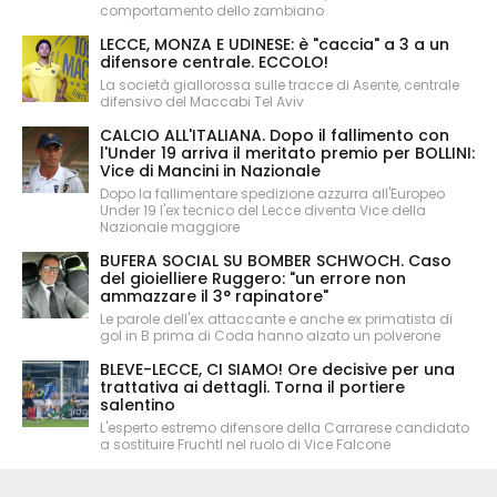
comportamento dello zambiano
LECCE, MONZA E UDINESE: è "caccia" a 3 a un
difensore centrale. ECCOLO!
La società giallorossa sulle tracce di Asente, centrale
difensivo del Maccabi Tel Aviv
CALCIO ALL'ITALIANA. Dopo il fallimento con
l'Under 19 arriva il meritato premio per BOLLINI:
Vice di Mancini in Nazionale
Dopo la fallimentare spedizione azzurra all'Europeo
Under 19 l'ex tecnico del Lecce diventa Vice della
Nazionale maggiore
BUFERA SOCIAL SU BOMBER SCHWOCH. Caso
del gioielliere Ruggero: "un errore non
ammazzare il 3° rapinatore"
Le parole dell'ex attaccante e anche ex primatista di
gol in B prima di Coda hanno alzato un polverone
BLEVE-LECCE, CI SIAMO! Ore decisive per una
trattativa ai dettagli. Torna il portiere
salentino
L'esperto estremo difensore della Carrarese candidato
a sostituire Fruchtl nel ruolo di Vice Falcone