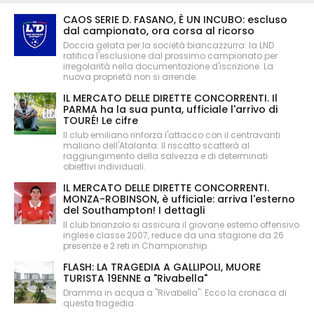
CAOS SERIE D. FASANO, È UN INCUBO: escluso
dal campionato, ora corsa al ricorso
Doccia gelata per la società biancazzurra: la LND
ratifica l'esclusione dal prossimo campionato per
irregolarità nella documentazione d'iscrizione. La
nuova proprietà non si arrende.
IL MERCATO DELLE DIRETTE CONCORRENTI. Il
PARMA ha la sua punta, ufficiale l'arrivo di
TOURÉ! Le cifre
Il club emiliano rinforza l'attacco con il centravanti
maliano dell'Atalanta. Il riscatto scatterà al
raggiungimento della salvezza e di determinati
obiettivi individuali.
IL MERCATO DELLE DIRETTE CONCORRENTI.
MONZA-ROBINSON, è ufficiale: arriva l'esterno
del Southampton! I dettagli
Il club brianzolo si assicura il giovane esterno offensivo
inglese classe 2007, reduce da una stagione da 26
presenze e 2 reti in Championship.
FLASH: LA TRAGEDIA A GALLIPOLI, MUORE
TURISTA 19ENNE a "Rivabella"
Dramma in acqua a "Rivabella". Ecco la cronaca di
questa tragedia