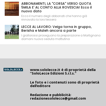
ABBONAMENTI, LA "CORSA" VERSO QUOTA
5MILA E' AL CONTO ALLA ROVESCIA! Ecco il
nuovo dato
Ecco il numero degli abbonati che hanno già
rinnovato la loro tessera
LECCE AL LAVORO: Veiga torna in gruppo,
Berisha e Maleh ancora a parte
I giallorossi proseguono la preparazione a Martignano:
domani nuova seduta mattutina
www.sololecce.it
è di proprietà della
“SoloLecce Edizioni S.r.l.s.”
Le foto e i contenuti sono di proprietà
dell’editore
Redazione e pubblicità:
redazionesololecce@gmail.com