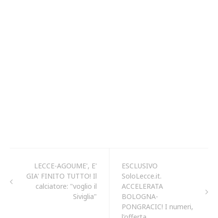
LECCE-AGOUME', E'
ESCLUSIVO
GIA' FINITO TUTTO! Il
SoloLecce.it.
calciatore: "voglio il
ACCELERATA
Siviglia"
BOLOGNA-
PONGRACIC! I numeri,
l'offerta