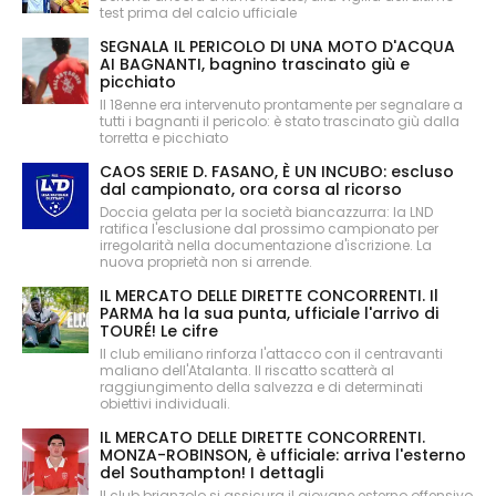
test prima del calcio ufficiale
SEGNALA IL PERICOLO DI UNA MOTO D'ACQUA
AI BAGNANTI, bagnino trascinato giù e
picchiato
Il 18enne era intervenuto prontamente per segnalare a
tutti i bagnanti il pericolo: è stato trascinato giù dalla
torretta e picchiato
CAOS SERIE D. FASANO, È UN INCUBO: escluso
dal campionato, ora corsa al ricorso
Doccia gelata per la società biancazzurra: la LND
ratifica l'esclusione dal prossimo campionato per
irregolarità nella documentazione d'iscrizione. La
nuova proprietà non si arrende.
IL MERCATO DELLE DIRETTE CONCORRENTI. Il
PARMA ha la sua punta, ufficiale l'arrivo di
TOURÉ! Le cifre
Il club emiliano rinforza l'attacco con il centravanti
maliano dell'Atalanta. Il riscatto scatterà al
raggiungimento della salvezza e di determinati
obiettivi individuali.
IL MERCATO DELLE DIRETTE CONCORRENTI.
MONZA-ROBINSON, è ufficiale: arriva l'esterno
del Southampton! I dettagli
Il club brianzolo si assicura il giovane esterno offensivo