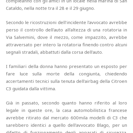
compleanno con gli amici in un locale nella marina di San
Cataldo, nella notte tra il 28 e il 29 giugno.
Secondo le ricostruzioni dell'incidente l'avvocato avrebbe
perso il controllo dell'auto all'altezza di una rotatoria in
Via Salvemini, dove il mezzo, come impazzito, avrebbe
attraversato per intero la rotatoria finendo contro alcuni
segnali stradali, abbattuti dalla corsa dell'auto.
I familiari della donna hanno presentato un esposto per
fare luce sulla morte della congiunta, chiedendo
accertamenti tecnici sulla tenuta dell'airbag della Citroen
C3 guidata dalla vittima.
Già in passato, secondo quanto hanno riferito al loro
legale in queste ore, la casa automobilistica francese
avrebbe ritirato dal mercato 600mila modelli di C3 che
sarebbero identici a quello dell'avvocato Blago, per un
difetto di funzionamento degli apparati di sicurezza.