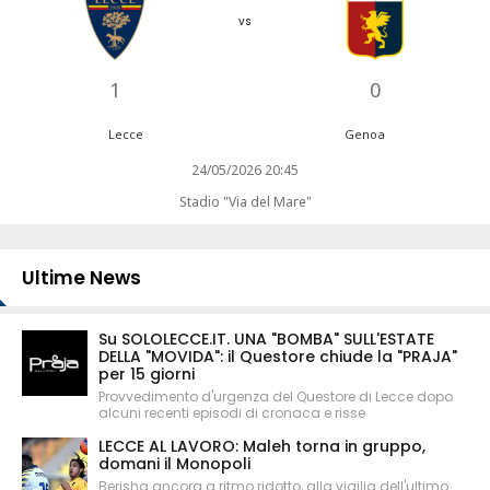
vs
1
0
Lecce
Genoa
24/05/2026 20:45
Stadio "Via del Mare"
Ultime News
Su SOLOLECCE.IT. UNA "BOMBA" SULL'ESTATE
DELLA "MOVIDA": il Questore chiude la "PRAJA"
per 15 giorni
Provvedimento d'urgenza del Questore di Lecce dopo
alcuni recenti episodi di cronaca e risse
LECCE AL LAVORO: Maleh torna in gruppo,
domani il Monopoli
Berisha ancora a ritmo ridotto, alla vigilia dell'ultimo