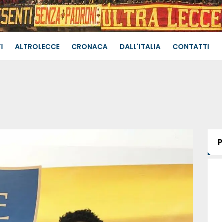
I
ALTROLECCE
CRONACA
DALL'ITALIA
CONTATTI