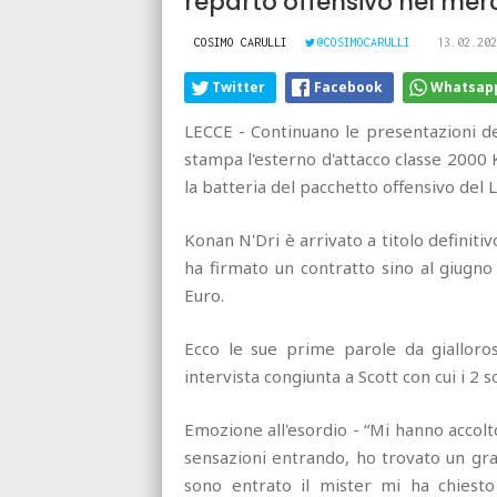
reparto offensivo nel mer
COSIMO CARULLI
@COSIMOCARULLI
13.02.202
Twitter
Facebook
Whatsap
LECCE - Continuano le presentazioni de
stampa l'esterno d'attacco classe 2000 
la batteria del pacchetto offensivo del 
Konan N'Dri è arrivato a titolo definiti
ha firmato un contratto sino al giugno
Euro.
Ecco le sue prime parole da gialloros
intervista congiunta a Scott con cui i 2 s
Emozione all'esordio - “Mi hanno accol
sensazioni entrando, ho trovato un gra
sono entrato il mister mi ha chiesto