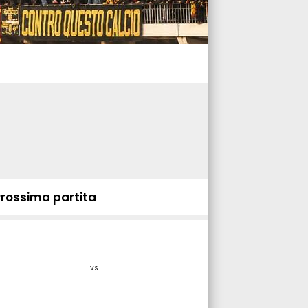
Prossima partita
vs