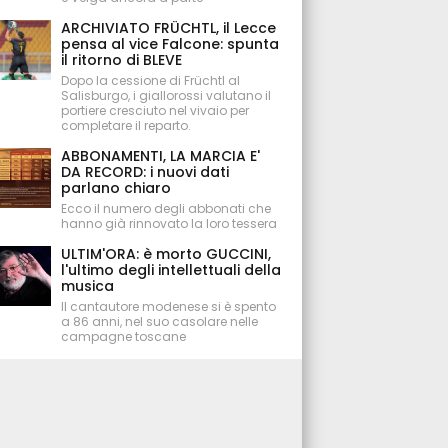
ARCHIVIATO FRÜCHTL, il Lecce
pensa al vice Falcone: spunta
il ritorno di BLEVE
Dopo la cessione di Früchtl al
Salisburgo, i giallorossi valutano il
portiere cresciuto nel vivaio per
completare il reparto.
ABBONAMENTI, LA MARCIA E'
DA RECORD: i nuovi dati
parlano chiaro
Ecco il numero degli abbonati che
hanno già rinnovato la loro tessera
ULTIM'ORA: è morto GUCCINI,
l'ultimo degli intellettuali della
musica
Il cantautore modenese si è spento
a 86 anni, nel suo casolare nelle
campagne toscane