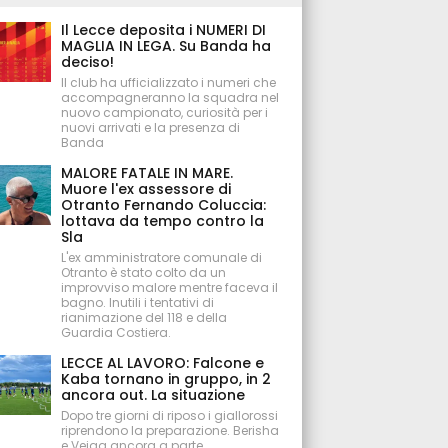
Il Lecce deposita i NUMERI DI
MAGLIA IN LEGA. Su Banda ha
deciso!
Il club ha ufficializzato i numeri che
accompagneranno la squadra nel
nuovo campionato, curiosità per i
nuovi arrivati e la presenza di
Banda
MALORE FATALE IN MARE.
Muore l'ex assessore di
Otranto Fernando Coluccia:
lottava da tempo contro la
Sla
L'ex amministratore comunale di
Otranto è stato colto da un
improvviso malore mentre faceva il
bagno. Inutili i tentativi di
rianimazione del 118 e della
Guardia Costiera.
LECCE AL LAVORO: Falcone e
Kaba tornano in gruppo, in 2
ancora out. La situazione
Dopo tre giorni di riposo i giallorossi
riprendono la preparazione. Berisha
e Veiga ancora a parte