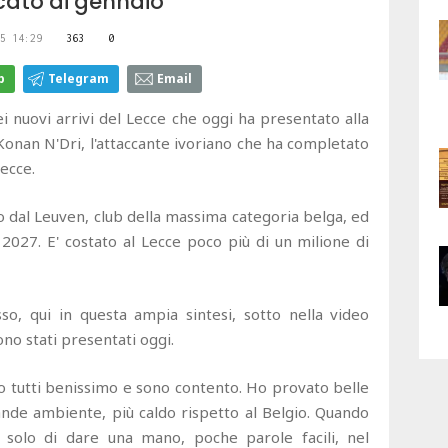
cato di gennaio
5 14:29
363
0
p
Telegram
Email
i nuovi arrivi del Lecce che oggi ha presentato alla
Konan N'Dri, l'attaccante ivoriano che ha completato
Lecce.
vo dal Leuven, club della massima categoria belga, ed
 2027. E' costato al Lecce poco più di un milione di
so, qui in questa ampia sintesi, sotto nella video
ono stati presentati oggi.
to tutti benissimo e sono contento. Ho provato belle
nde ambiente, più caldo rispetto al Belgio. Quando
 solo di dare una mano, poche parole facili, nel