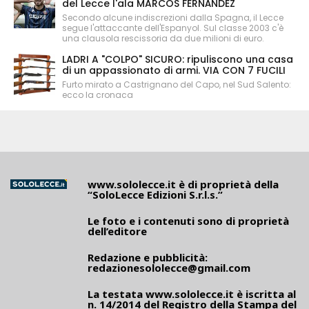
del Lecce l'ala MARCOS FERNÁNDEZ
Secondo alcune indiscrezioni dalla Spagna, il Lecce
segue l'attaccante dell'Espanyol. Sul classe 2003 c'è
una clausola rescissoria da due milioni di euro.
LADRI A "COLPO" SICURO: ripuliscono una casa
di un appassionato di armi. VIA CON 7 FUCILI
Furto mirato a Castrignano del Capo, nel Sud Salento:
ecco la cronaca
www.sololecce.it
è di proprietà della
“SoloLecce Edizioni S.r.l.s.”
Le foto e i contenuti sono di proprietà
dell’editore
Redazione e pubblicità:
redazionesololecce@gmail.com
La testata
www.sololecce.it
è iscritta al
n. 14/2014 del Registro della Stampa del