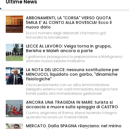
Ultime News
ABBONAMENTI, LA "CORSA" VERSO QUOTA
5MILA E' AL CONTO ALLA ROVESCIA! Ecco il
nuovo dato
Ecco il numero degli abbonati che hanno già
rinnovato la loro tessera
LECCE AL LAVORO: Veiga torna in gruppo,
Berisha e Maleh ancora a parte
I giallorossi proseguono la preparazione a Martignano:
domani nuova seduta mattutina
LA NOTA DEL LECCE: nessuna sostituzione per
MENCUCCI, liquidato con garbo, "dinamiche
fisiologiche"
L'avvicendamento con un altro Amministratore
Delegato esterno non sarà immediato, bisogna fare
fronte subito alla immediatezza gestionale
ANCORA UNA TRAGEDIA IN MARE: turista si
accascia e muore sulla spiaggia di CASTRO
L'uomo, originario di Roma, stava facendo il bagno
quando ha avuto un malore fatale
MERCATO. Dalla SPAGNA rilanciano: nel mirino