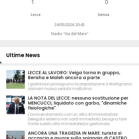
1
0
Lecce
Genoa
24/05/2026 20:45
Stadio "Via del Mare"
Ultime News
LECCE AL LAVORO: Veiga torna in gruppo,
Berisha e Maleh ancora a parte
I giallorossi proseguono la preparazione a Martignano:
domani nuova seduta mattutina
LA NOTA DEL LECCE: nessuna sostituzione per
MENCUCCI, liquidato con garbo, "dinamiche
fisiologiche"
L'avvicendamento con un altro Amministratore
Delegato esterno non sarà immediato, bisogna fare
fronte subito alla immediatezza gestionale
ANCORA UNA TRAGEDIA IN MARE: turista si
accascia e muore sulla spiaggia di CASTRO