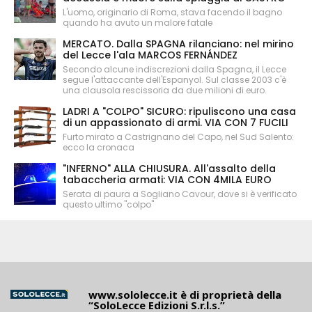
L'uomo, originario di Roma, stava facendo il bagno
quando ha avuto un malore fatale
MERCATO. Dalla SPAGNA rilanciano: nel mirino
del Lecce l'ala MARCOS FERNÁNDEZ
Secondo alcune indiscrezioni dalla Spagna, il Lecce
segue l'attaccante dell'Espanyol. Sul classe 2003 c'è
una clausola rescissoria da due milioni di euro.
LADRI A "COLPO" SICURO: ripuliscono una casa
di un appassionato di armi. VIA CON 7 FUCILI
Furto mirato a Castrignano del Capo, nel Sud Salento:
ecco la cronaca
"INFERNO" ALLA CHIUSURA. All'assalto della
tabaccheria armati: VIA CON 4MILA EURO
Serata di paura a Sogliano Cavour, dove si è verificato
questo ultimo "colpo"
www.sololecce.it
è di proprietà della
“SoloLecce Edizioni S.r.l.s.”