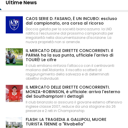
Ultime News
CAOS SERIE D. FASANO, È UN INCUBO: escluso
dal campionato, ora corsa al ricorso
Doccia gelata per la società biancazzurra: la LND
ratifica l'esclusione dal prossimo campionato per
irregolarità nella documentazione d'iscrizione. La
nuova proprietà non si arrende.
IL MERCATO DELLE DIRETTE CONCORRENTI. Il
PARMA ha la sua punta, ufficiale l'arrivo di
TOURÉ! Le cifre
Il club emiliano rinforza l'attacco con il centravanti
maliano dell'Atalanta. Il riscatto scatterà al
raggiungimento della salvezza e di determinati
obiettivi individuali.
IL MERCATO DELLE DIRETTE CONCORRENTI.
MONZA-ROBINSON, è ufficiale: arriva l'esterno
del Southampton! I dettagli
Il club brianzolo si assicura il giovane esterno offensivo
inglese classe 2007, reduce da una stagione da 26
presenze e 2 reti in Championship.
FLASH: LA TRAGEDIA A GALLIPOLI, MUORE
TURISTA 19ENNE a "Rivabella"