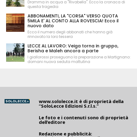
Dramma in acqua a "Rivabella". Ecco la cronaca di
questa tragedia
ABBONAMENTI, LA "CORSA" VERSO QUOTA
5MILA E' AL CONTO ALLA ROVESCIA! Ecco il
nuovo dato
Ecco il numero degli abbonati che hanno già
rinnovato la loro tessera
LECCE AL LAVORO: Veiga torna in gruppo,
Berisha e Maleh ancora a parte
I giallorossi proseguono la preparazione a Martignano:
domani nuova seduta mattutina
www.sololecce.it
è di proprietà della
“SoloLecce Edizioni S.r.l.s.”
Le foto e i contenuti sono di proprietà
dell’editore
Redazione e pubblicità: