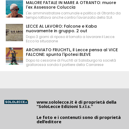
MALORE FATALE IN MARE A OTRANTO: muore
l'ex Assessore Coluccia
L'ex amministratore comunale e politico di Otranto da
tempo lottava anche contro l'avanzata della SLA
LECCE AL LAVORO: Falcone e Kaba
nuovamente in gruppo. 2 out
Dopo 3 giorni di riposo è tornato a lavorare il Lecce.
Ecco la situazione
ARCHIVIATO FRUCHTL, il Lecce pensa al VICE
FALCONE: spunta l'ipotesi BLEVE
Dopo la cessione di Fruchtl al Salisburgo la società
giallorossa sonda il portiere della Carrarese
www.sololecce.it
è di proprietà della
“SoloLecce Edizioni S.r.l.s.”
Le foto e i contenuti sono di proprietà
dell’editore