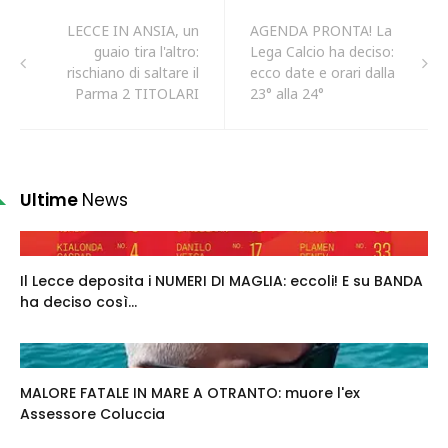
LECCE IN ANSIA, un
AGENDA PRONTA! La
guaio tira l'altro:
Lega Calcio ha deciso:
rischiano di saltare il
ecco date e orari dalla
Parma 2 TITOLARI
23° alla 24°
Ultime
News
Il Lecce deposita i NUMERI DI MAGLIA: eccoli! E su BANDA
ha deciso così...
MALORE FATALE IN MARE A OTRANTO: muore l'ex
Assessore Coluccia