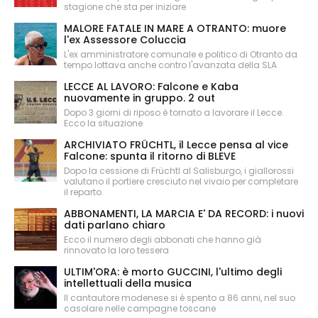
stagione che sta per iniziare
MALORE FATALE IN MARE A OTRANTO: muore
l'ex Assessore Coluccia
L'ex amministratore comunale e politico di Otranto da
tempo lottava anche contro l'avanzata della SLA
LECCE AL LAVORO: Falcone e Kaba
nuovamente in gruppo. 2 out
Dopo 3 giorni di riposo è tornato a lavorare il Lecce.
Ecco la situazione
ARCHIVIATO FRÜCHTL, il Lecce pensa al vice
Falcone: spunta il ritorno di BLEVE
Dopo la cessione di Früchtl al Salisburgo, i giallorossi
valutano il portiere cresciuto nel vivaio per completare
il reparto.
ABBONAMENTI, LA MARCIA E' DA RECORD: i nuovi
dati parlano chiaro
Ecco il numero degli abbonati che hanno già
rinnovato la loro tessera
ULTIM'ORA: è morto GUCCINI, l'ultimo degli
intellettuali della musica
Il cantautore modenese si è spento a 86 anni, nel suo
casolare nelle campagne toscane