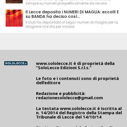
sempre su numeri prospetticamente da record
Il Lecce deposita i NUMERI DI MAGLIA: eccoli! E
su BANDA ha deciso così...
Il club ha depositato in Lega i numeri di maglia per la
stagione che sta per iniziare
www.sololecce.it
è di proprietà della
“SoloLecce Edizioni S.r.l.s.”
Le foto e i contenuti sono di proprietà
dell’editore
Redazione e pubblicità:
redazionesololecce@gmail.com
La testata
www.sololecce.it
è iscritta al
n. 14/2014 del Registro della Stampa del
Tribunale di Lecce del 14/10/14