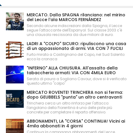
MERCATO. Dalla SPAGNA rilanciano: nel mirino
del Lecce l'ala MARCOS FERNÁNDEZ
Secondo alcune indiscrezioni dalla Spagna, il Lecce
segue l'attaccante dell'Espanyol. Sul classe 2003 c'è
una clausola rescissoria da due milioni di euro.
LADRI A "COLPO" SICURO: ripuliscono una casa
di un appassionato di armi. VIA CON 7 FUCILI
Furto mirato a Castrignano del Capo, nel Sud Salento:
ecco la cronaca
"INFERNO" ALLA CHIUSURA. All'assalto della
tabaccheria armati: VIA CON 4MILA EURO
Serata di paura a Sogliano Cavour, dove si è verificato
questo ultimo "colpo"
MERCATO ROVENTE! TRINCHERA non si ferma:
dopo GEUBBELS "punta" un altro centravanti
Trinchera cerca un altro rinforzo per l'attacco:
l'angolano della Fiorentina è una delle piste più
concrete per completare il reparto offensivo.
ABBONAMENTI, LA "CORSA" CONTINUA! Vicini ai
4mila abbonati in 4 giorni
Continua la campagna abbonamenti del Lecce,