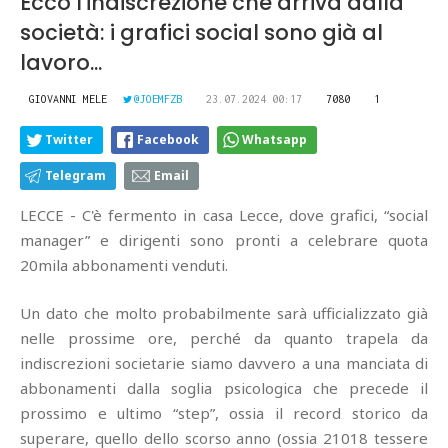
Ecco l'indiscrezione che arriva dalla
società: i grafici social sono già al
lavoro...
GIOVANNI MELE
@JOEMFZB
23.07.2024 00:17
7080
1
Twitter
Facebook
Whatsapp
Telegram
Email
LECCE - C'è fermento in casa Lecce, dove grafici, “social
manager” e dirigenti sono pronti a celebrare quota
20mila abbonamenti venduti.
Un dato che molto probabilmente sarà ufficializzato già
nelle prossime ore, perché da quanto trapela da
indiscrezioni societarie siamo davvero a una manciata di
abbonamenti dalla soglia psicologica che precede il
prossimo e ultimo “step”, ossia il record storico da
superare, quello dello scorso anno (ossia 21018 tessere