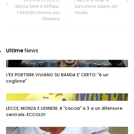
Mezza Serie A beffata,
banconote volano per
CAFASSO rinnova con
strada
Trinchera
Ultime
News
L'EX PORTIERE VIVIANO SU BANDA E' CERTO: "è un
coglione"
LECCE, MONZA E UDINESE: è "caccia" a 3 a un difensore
centrale. ECCOLO!