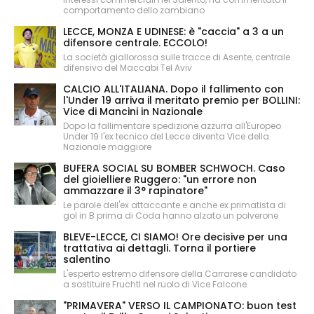
comportamento dello zambiano
LECCE, MONZA E UDINESE: è "caccia" a 3 a un
difensore centrale. ECCOLO!
La società giallorossa sulle tracce di Asente, centrale
difensivo del Maccabi Tel Aviv
CALCIO ALL'ITALIANA. Dopo il fallimento con
l'Under 19 arriva il meritato premio per BOLLINI:
Vice di Mancini in Nazionale
Dopo la fallimentare spedizione azzurra all'Europeo
Under 19 l'ex tecnico del Lecce diventa Vice della
Nazionale maggiore
BUFERA SOCIAL SU BOMBER SCHWOCH. Caso
del gioielliere Ruggero: "un errore non
ammazzare il 3° rapinatore"
Le parole dell'ex attaccante e anche ex primatista di
gol in B prima di Coda hanno alzato un polverone
BLEVE-LECCE, CI SIAMO! Ore decisive per una
trattativa ai dettagli. Torna il portiere
salentino
L'esperto estremo difensore della Carrarese candidato
a sostituire Fruchtl nel ruolo di Vice Falcone
"PRIMAVERA" VERSO IL CAMPIONATO: buon test