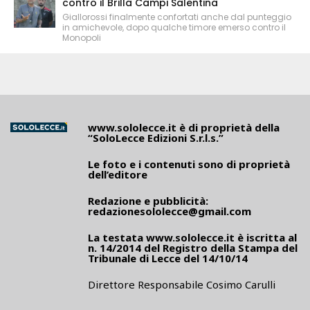
contro il Brilla Campi Salentina
Giallorossi finalmente confortati anche dal punteggio
in amichevole, dopo qualche timore emerso contro il
Monopoli
www.sololecce.it
è di proprietà della
“SoloLecce Edizioni S.r.l.s.”
Le foto e i contenuti sono di proprietà
dell’editore
Redazione e pubblicità:
redazionesololecce@gmail.com
La testata
www.sololecce.it
è iscritta al
n. 14/2014 del Registro della Stampa del
Tribunale di Lecce del 14/10/14
Direttore Responsabile Cosimo Carulli