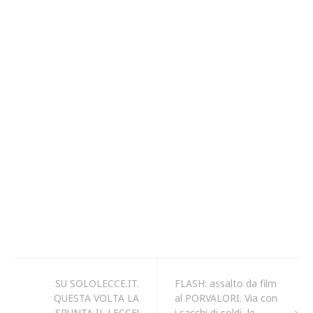
SU SOLOLECCE.IT.
FLASH: assalto da film
QUESTA VOLTA LA
al PORVALORI. Via con
SPUNTA IL LECCE!
i sacchi di soldi, le