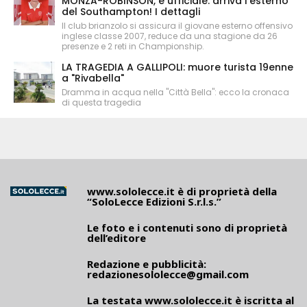
MONZA-ROBINSON, è ufficiale: arriva l'esterno
del Southampton! I dettagli
Il club brianzolo si assicura il giovane esterno offensivo
inglese classe 2007, reduce da una stagione da 26
presenze e 2 reti in Championship.
LA TRAGEDIA A GALLIPOLI: muore turista 19enne
a "Rivabella"
Dramma in acqua nella "Città Bella": ecco la cronaca
di questa tragedia
www.sololecce.it
è di proprietà della
“SoloLecce Edizioni S.r.l.s.”
Le foto e i contenuti sono di proprietà
dell’editore
Redazione e pubblicità:
redazionesololecce@gmail.com
La testata
www.sololecce.it
è iscritta al