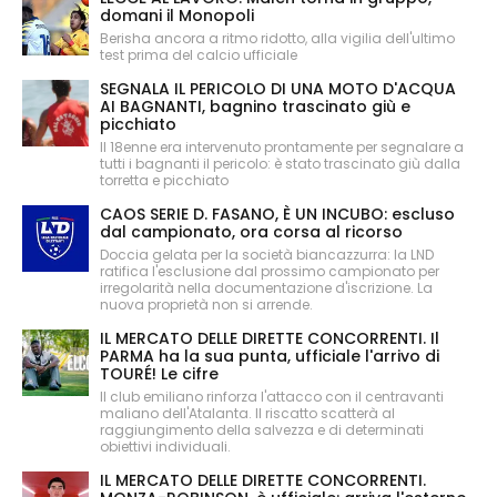
domani il Monopoli
Berisha ancora a ritmo ridotto, alla vigilia dell'ultimo
test prima del calcio ufficiale
SEGNALA IL PERICOLO DI UNA MOTO D'ACQUA
AI BAGNANTI, bagnino trascinato giù e
picchiato
Il 18enne era intervenuto prontamente per segnalare a
tutti i bagnanti il pericolo: è stato trascinato giù dalla
torretta e picchiato
CAOS SERIE D. FASANO, È UN INCUBO: escluso
dal campionato, ora corsa al ricorso
Doccia gelata per la società biancazzurra: la LND
ratifica l'esclusione dal prossimo campionato per
irregolarità nella documentazione d'iscrizione. La
nuova proprietà non si arrende.
IL MERCATO DELLE DIRETTE CONCORRENTI. Il
PARMA ha la sua punta, ufficiale l'arrivo di
TOURÉ! Le cifre
Il club emiliano rinforza l'attacco con il centravanti
maliano dell'Atalanta. Il riscatto scatterà al
raggiungimento della salvezza e di determinati
obiettivi individuali.
IL MERCATO DELLE DIRETTE CONCORRENTI.