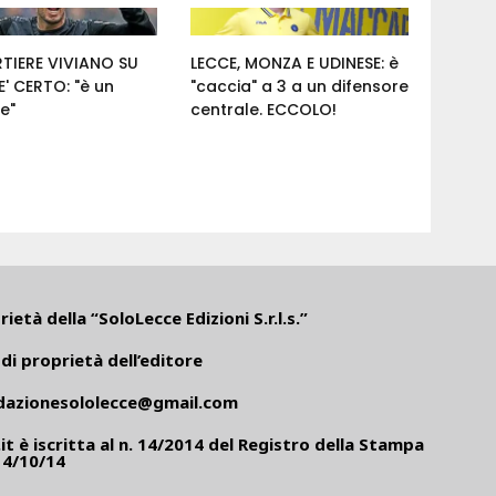
RTIERE VIVIANO SU
LECCE, MONZA E UDINESE: è
' CERTO: "è un
"caccia" a 3 a un difensore
e"
centrale. ECCOLO!
ietà della “SoloLecce Edizioni S.r.l.s.”
di proprietà dell’editore
dazionesololecce@gmail.com
it
è iscritta al n. 14/2014 del Registro della Stampa
14/10/14