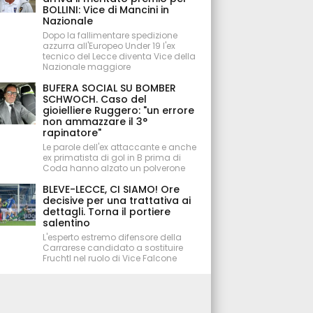
BOLLINI: Vice di Mancini in
Nazionale
Dopo la fallimentare spedizione
azzurra all'Europeo Under 19 l'ex
tecnico del Lecce diventa Vice della
Nazionale maggiore
BUFERA SOCIAL SU BOMBER
SCHWOCH. Caso del
gioielliere Ruggero: "un errore
non ammazzare il 3°
rapinatore"
Le parole dell'ex attaccante e anche
ex primatista di gol in B prima di
Coda hanno alzato un polverone
BLEVE-LECCE, CI SIAMO! Ore
decisive per una trattativa ai
dettagli. Torna il portiere
salentino
L'esperto estremo difensore della
Carrarese candidato a sostituire
Fruchtl nel ruolo di Vice Falcone