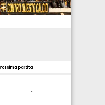
Prossima partita
vs