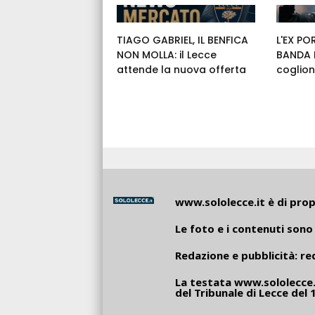
TIAGO GABRIEL, IL BENFICA
L'EX PO
NON MOLLA: il Lecce
BANDA E
attende la nuova offerta
coglion
www.sololecce.it
è di propr
Le foto e i contenuti sono 
Redazione e pubblicità:
re
La testata
www.sololecce.
del Tribunale di Lecce del 