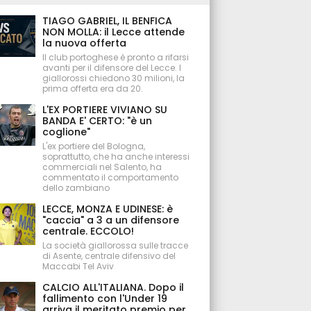
TIAGO GABRIEL, IL BENFICA
NON MOLLA: il Lecce attende
la nuova offerta
Il club portoghese è pronto a rifarsi
avanti per il difensore del Lecce. I
giallorossi chiedono 30 milioni, la
prima offerta era da 20.
L'EX PORTIERE VIVIANO SU
BANDA E' CERTO: "è un
coglione"
L'ex portiere del Bologna,
soprattutto, che ha anche interessi
commerciali nel Salento, ha
commentato il comportamento
dello zambiano
LECCE, MONZA E UDINESE: è
"caccia" a 3 a un difensore
centrale. ECCOLO!
La società giallorossa sulle tracce
di Asente, centrale difensivo del
Maccabi Tel Aviv
CALCIO ALL'ITALIANA. Dopo il
fallimento con l'Under 19
arriva il meritato premio per