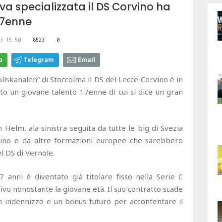
a specializzata il DS Corvino ha
 17enne
3 15:50
8523
0
p
Telegram
Email
lskanalen” di Stoccolma il DS del Lecce Corvino è in
nto un giovane talento 17enne di cui si dice un gran
Helm, ala sinistra seguita da tutte le big di Svezia
rino e da altre formazioni europee che sarebbero
l DS di Vernole.
 anni è diventato già titolare fisso nella Serie C
tivo nonostante la giovane età. Il suo contratto scade
n indennizzo e un bonus futuro per accontentare il