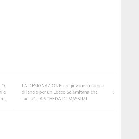
LO,
LA DESIGNAZIONE: un giovane in rampa
i e
di lancio per un Lecce-Salernitana che
i...
"pesa". LA SCHEDA DI MASSIMI