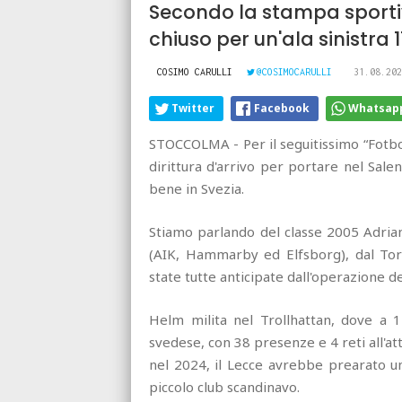
Secondo la stampa sportiv
chiuso per un'ala sinistra
COSIMO CARULLI
@COSIMOCARULLI
31.08.202
Twitter
Facebook
Whatsap
STOCCOLMA - Per il seguitissimo “Fotbol
dirittura d'arrivo per portare nel Sale
bene in Svezia.
Stiamo parlando del classe 2005 Adrian 
(AIK, Hammarby ed Elfsborg), dal To
state tutte anticipate dall'operazione de
Helm milita nel Trollhattan, dove a 17
svedese, con 38 presenze e 4 reti all'at
nel 2024, il Lecce avrebbe prearato u
piccolo club scandinavo.