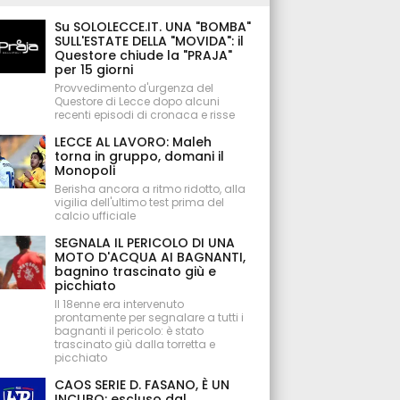
Su SOLOLECCE.IT. UNA "BOMBA"
SULL'ESTATE DELLA "MOVIDA": il
Questore chiude la "PRAJA"
per 15 giorni
Provvedimento d'urgenza del
Questore di Lecce dopo alcuni
recenti episodi di cronaca e risse
LECCE AL LAVORO: Maleh
torna in gruppo, domani il
Monopoli
Berisha ancora a ritmo ridotto, alla
vigilia dell'ultimo test prima del
calcio ufficiale
SEGNALA IL PERICOLO DI UNA
MOTO D'ACQUA AI BAGNANTI,
bagnino trascinato giù e
picchiato
Il 18enne era intervenuto
prontamente per segnalare a tutti i
bagnanti il pericolo: è stato
trascinato giù dalla torretta e
picchiato
CAOS SERIE D. FASANO, È UN
INCUBO: escluso dal