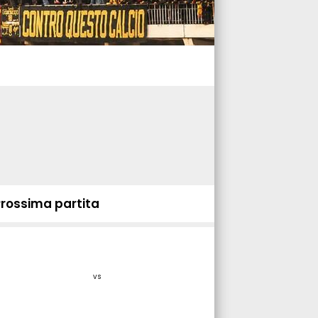
Prossima partita
vs