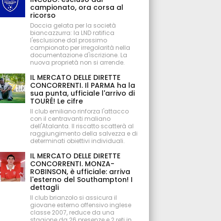
campionato, ora corsa al
ricorso
Doccia gelata per la società
biancazzurra: la LND ratifica
l'esclusione dal prossimo
campionato per irregolarità nella
documentazione d'iscrizione. La
nuova proprietà non si arrende.
IL MERCATO DELLE DIRETTE
CONCORRENTI. Il PARMA ha la
sua punta, ufficiale l'arrivo di
TOURÉ! Le cifre
Il club emiliano rinforza l'attacco
con il centravanti maliano
dell'Atalanta. Il riscatto scatterà al
raggiungimento della salvezza e di
determinati obiettivi individuali.
IL MERCATO DELLE DIRETTE
CONCORRENTI. MONZA-
ROBINSON, è ufficiale: arriva
l'esterno del Southampton! I
dettagli
Il club brianzolo si assicura il
giovane esterno offensivo inglese
classe 2007, reduce da una
stagione da 26 presenze e 2 reti in