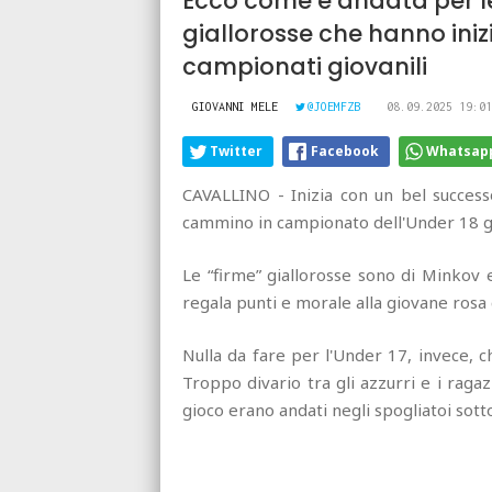
Ecco come è andata per le
giallorosse che hanno iniz
campionati giovanili
GIOVANNI MELE
@JOEMFZB
08.09.2025 19:01
Twitter
Facebook
Whatsap
CAVALLINO - Inizia con un bel successo
cammino in campionato dell'Under 18 gi
Le “firme” giallorosse sono di Minkov 
regala punti e morale alla giovane rosa 
Nulla da fare per l'Under 17, invece, c
Troppo divario tra gli azzurri e i ragaz
gioco erano andati negli spogliatoi sotto