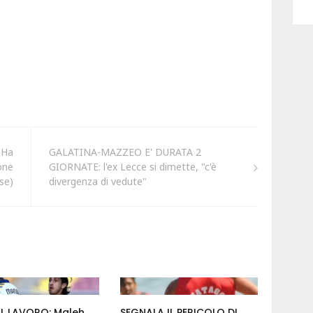
 Ha
GALATINA-MAZZEO E' DURATA 2
one
GIORNATE: l'ex Lecce si dimette, "c'è
se)
divergenza di vedute"
AL LAVORO: Maleh
SEGNALA IL PERICOLO DI