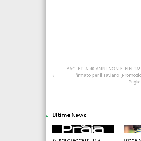
BACLET, A 40 ANNI NON E' FINITA!
firmato per il Taviano (Promozi
Puglie
Ultime
News
Su SOLOLECCE.IT. UNA
LECCE 