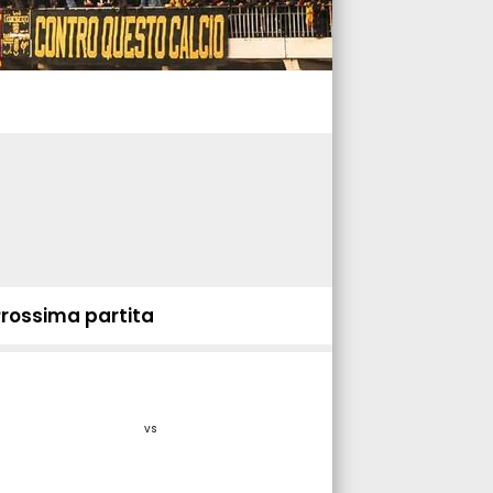
Prossima partita
vs