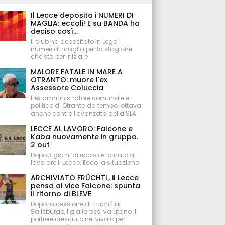
Il Lecce deposita i NUMERI DI
MAGLIA: eccoli! E su BANDA ha
deciso così...
Il club ha depositato in Lega i
numeri di maglia per la stagione
che sta per iniziare
MALORE FATALE IN MARE A
OTRANTO: muore l'ex
Assessore Coluccia
L'ex amministratore comunale e
politico di Otranto da tempo lottava
anche contro l'avanzata della SLA
LECCE AL LAVORO: Falcone e
Kaba nuovamente in gruppo.
2 out
Dopo 3 giorni di riposo è tornato a
lavorare il Lecce. Ecco la situazione
ARCHIVIATO FRÜCHTL, il Lecce
pensa al vice Falcone: spunta
il ritorno di BLEVE
Dopo la cessione di Früchtl al
Salisburgo, i giallorossi valutano il
portiere cresciuto nel vivaio per