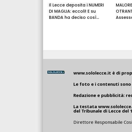
Il Lecce deposita i NUMERI
MALORE
DI MAGLIA: eccoli! E su
OTRANT
BANDA ha deciso così...
Assess
www.sololecce.it
è di propr
Le foto e i contenuti sono 
Redazione e pubblicità:
re
La testata
www.sololecce.
del Tribunale di Lecce del 
Direttore Responsabile Cosi