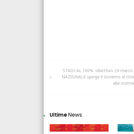
STADI AL 100%: obiettivo 24 marzo.
NAZIONALE spinge il Governo al rito
alla normal
Ultime
News