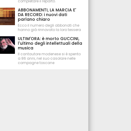
completare il reparto.
ABBONAMENTI, LA MARCIA E'
DA RECORD: i nuovi dati
parlano chiaro
Ecco il numero degli abbonati che
hanno già rinnovato la loro tessera
ULTIM'ORA: è morto GUCCINI,
l'ultimo degli intellettuali della
musica
Il cantautore modenese si è spento
a 86 anni, nel suo casolare nelle
campagne toscane