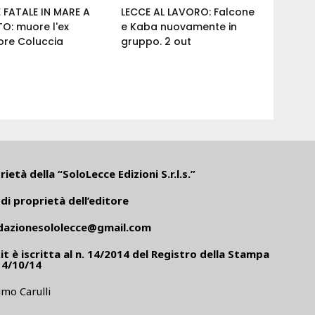
 FATALE IN MARE A
LECCE AL LAVORO: Falcone
O: muore l'ex
e Kaba nuovamente in
ore Coluccia
gruppo. 2 out
ietà della “SoloLecce Edizioni S.r.l.s.”
di proprietà dell’editore
dazionesololecce@gmail.com
it
è iscritta al n. 14/2014 del Registro della Stampa
14/10/14
mo Carulli