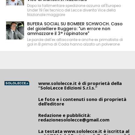
Dopo la fallimentare spedizione azzurra all'Europeo
Under 19 l'ex tecnico del Lecce diventa Vice della
Nazionale maggiore
BUFERA SOCIAL SU BOMBER SCHWOCH. Caso
del gioielliere Ruggero: "un errore non
ammazzare il 3° rapinatore"
Le parole dell'ex attaccante e anche ex primatista di
gol in B prima di Coda hanno alzato un polverone
www.sololecce.it
è di proprietà della
“SoloLecce Edizioni S.r.l.s.”
Le foto e i contenuti sono di proprietà
dell’editore
Redazione e pubblicità:
redazionesololecce@gmail.com
La testata
www.sololecce.it
è iscritta al