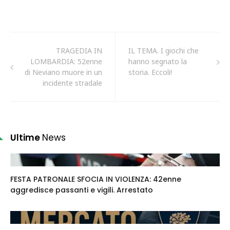
TRAGEDIA IN
IL TEMA. I giochi che
LOMBARDIA: 52enne
hanno segnato la
di Neviano muore in un
storia. Eccoli!
incidente stradale
Ultime
News
FESTA PATRONALE SFOCIA IN VIOLENZA: 42enne
aggredisce passanti e vigili. Arrestato