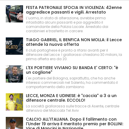
FESTA PATRONALE SFOCIA IN VIOLENZA: 42enne
aggredisce passanti e vigili. Arrestato
L’uomo, in stato di alterazione, avrebbe prima
infastidito alcuni passanti e poi aggredito il
comandante della Polizia Locale. Arrestato dai
carabinieri e trasferito in carcere.
TIAGO GABRIEL, IL BENFICA NON MOLLA: il Lecce
attende la nuova offerta
Il club portoghese è pronto a rifarsi avanti per il
difensore del Lecce. I giallorossi chiedono 30 milioni, la
prima offerta era da 20.
L'EX PORTIERE VIVIANO SU BANDA E' CERTO: "è
un coglione"
L'ex portiere del Bologna, soprattutto, che ha anche
interessi commerciali nel Salento, ha commentato il
comportamento dello zambiano
LECCE, MONZA E UDINESE: è "caccia" a 3 a un
difensore centrale. ECCOLO!
La società giallorossa sulle tracce di Asente, centrale
difensivo del Maccabi Tel Aviv
CALCIO ALL'ITALIANA. Dopo il fallimento con
l'Under 19 arriva il meritato premio per BOLLINI:
Vice di Mancini in Nazionale