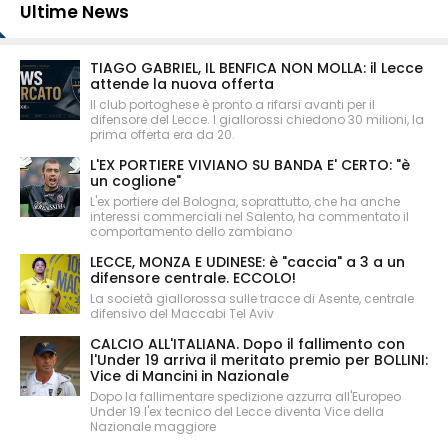
Ultime News
TIAGO GABRIEL, IL BENFICA NON MOLLA: il Lecce
attende la nuova offerta
Il club portoghese è pronto a rifarsi avanti per il
difensore del Lecce. I giallorossi chiedono 30 milioni, la
prima offerta era da 20.
L'EX PORTIERE VIVIANO SU BANDA E' CERTO: "è
un coglione"
L'ex portiere del Bologna, soprattutto, che ha anche
interessi commerciali nel Salento, ha commentato il
comportamento dello zambiano
LECCE, MONZA E UDINESE: è "caccia" a 3 a un
difensore centrale. ECCOLO!
La società giallorossa sulle tracce di Asente, centrale
difensivo del Maccabi Tel Aviv
CALCIO ALL'ITALIANA. Dopo il fallimento con
l'Under 19 arriva il meritato premio per BOLLINI:
Vice di Mancini in Nazionale
Dopo la fallimentare spedizione azzurra all'Europeo
Under 19 l'ex tecnico del Lecce diventa Vice della
Nazionale maggiore