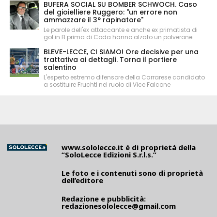
BUFERA SOCIAL SU BOMBER SCHWOCH. Caso
del gioielliere Ruggero: "un errore non
ammazzare il 3° rapinatore"
Le parole dell'ex attaccante e anche ex primatista di
gol in B prima di Coda hanno alzato un polverone
BLEVE-LECCE, CI SIAMO! Ore decisive per una
trattativa ai dettagli. Torna il portiere
salentino
L'esperto estremo difensore della Carrarese candidato
a sostituire Fruchtl nel ruolo di Vice Falcone
www.sololecce.it
è di proprietà della
“SoloLecce Edizioni S.r.l.s.”
Le foto e i contenuti sono di proprietà
dell’editore
Redazione e pubblicità:
redazionesololecce@gmail.com