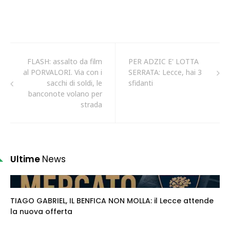
FLASH: assalto da film
PER ADZIC E' LOTTA
al PORVALORI. Via con i
SERRATA: Lecce, hai 3
sacchi di soldi, le
sfidanti
banconote volano per
strada
Ultime
News
TIAGO GABRIEL, IL BENFICA NON MOLLA: il Lecce attende
la nuova offerta