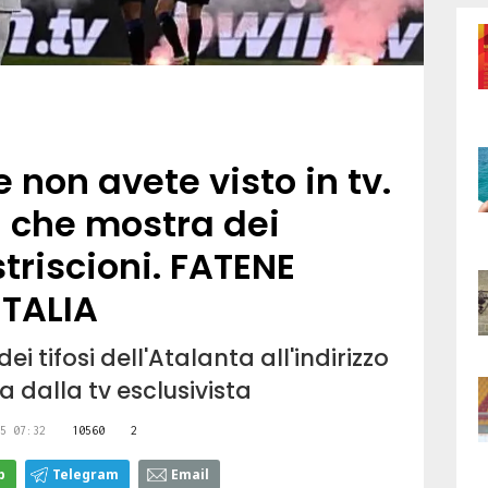
 non avete visto in tv.
N che mostra dei
triscioni. FATENE
ITALIA
i tifosi dell'Atalanta all'indirizzo
a dalla tv esclusivista
5 07:32
10560
2
p
Telegram
Email