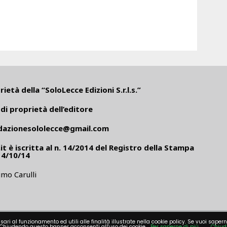
ietà della “SoloLecce Edizioni S.r.l.s.”
di proprietà dell’editore
dazionesololecce@gmail.com
it
è iscritta al n. 14/2014 del Registro della Stampa
14/10/14
mo Carulli
sari al funzionamento ed utili alle finalità illustrate nella cookie policy. Se vuoi sapern
Chiudendo questo banner acconsenti all'uso dei cookie.
Per saperne di più
Chiud