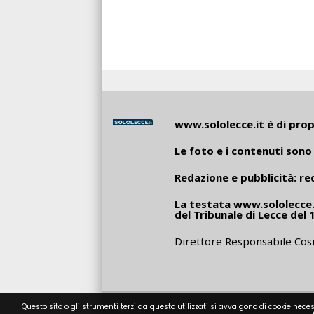
www.sololecce.it
è di propr
Le foto e i contenuti sono 
Redazione e pubblicità:
re
La testata
www.sololecce.
del Tribunale di Lecce del 
Direttore Responsabile Cosi
Questo sito o gli strumenti terzi da questo utilizzati si avvalgono di cookie neces
PRIVACY