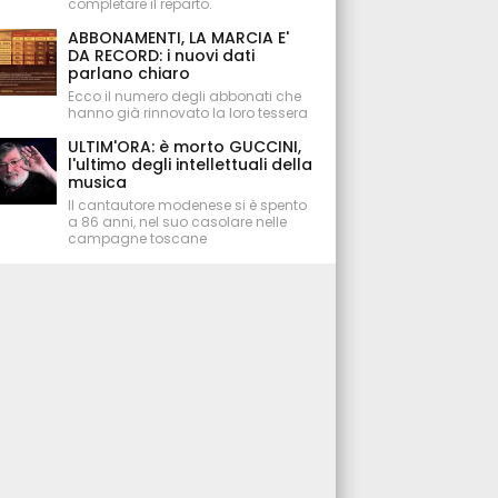
completare il reparto.
ABBONAMENTI, LA MARCIA E'
DA RECORD: i nuovi dati
parlano chiaro
Ecco il numero degli abbonati che
hanno già rinnovato la loro tessera
ULTIM'ORA: è morto GUCCINI,
l'ultimo degli intellettuali della
musica
Il cantautore modenese si è spento
a 86 anni, nel suo casolare nelle
campagne toscane