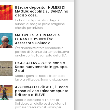
Il Lecce deposita i NUMERI DI
MAGLIA: eccoli! E su BANDA ha
deciso così...
Il club ha depositato in Lega i
numeri di maglia per la stagione
che sta per iniziare
MALORE FATALE IN MARE A
OTRANTO: muore l'ex
Assessore Coluccia
L'ex amministratore comunale e
politico di Otranto da tempo lottava
anche contro l'avanzata della SLA
LECCE AL LAVORO: Falcone e
Kaba nuovamente in gruppo.
2 out
Dopo 3 giorni di riposo è tornato a
lavorare il Lecce. Ecco la situazione
ARCHIVIATO FRÜCHTL, il Lecce
pensa al vice Falcone: spunta
il ritorno di BLEVE
Dopo la cessione di Früchtl al
Salisburgo, i giallorossi valutano il
portiere cresciuto nel vivaio per