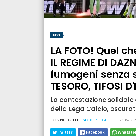
NEWS
LA FOTO! Quel che
IL REGIME DI DAZ
fumogeni senza s
TESORO, TIFOSI D'
La contestazione solidale de
della Lega Calcio, oscurat
COSIMO CARULLI
@COSIMOCARULLI
28.04.202
Twitter
Facebook
Whatsap