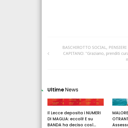
BASCHIROTTO SOCIAL, PENSIERI
CAPITANO: "Graziano, prenditi cura
n
Ultime
News
Il Lecce deposita i NUMERI
MALORE
DI MAGLIA: eccoli! E su
OTRANT
BANDA ha deciso così...
Assess