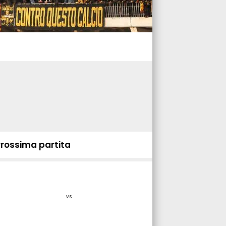
Prossima partita
vs