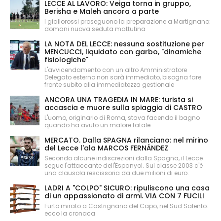
LECCE AL LAVORO: Veiga torna in gruppo,
Berisha e Maleh ancora a parte
I giallorossi proseguono la preparazione a Martignano:
domani nuova seduta mattutina
LA NOTA DEL LECCE: nessuna sostituzione per
MENCUCCI, liquidato con garbo, "dinamiche
fisiologiche"
L'avvicendamento con un altro Amministratore
Delegato esterno non sarà immediato, bisogna fare
fronte subito alla immediatezza gestionale
ANCORA UNA TRAGEDIA IN MARE: turista si
accascia e muore sulla spiaggia di CASTRO
L'uomo, originario di Roma, stava facendo il bagno
quando ha avuto un malore fatale
MERCATO. Dalla SPAGNA rilanciano: nel mirino
del Lecce l'ala MARCOS FERNÁNDEZ
Secondo alcune indiscrezioni dalla Spagna, il Lecce
segue l'attaccante dell'Espanyol. Sul classe 2003 c'è
una clausola rescissoria da due milioni di euro.
LADRI A "COLPO" SICURO: ripuliscono una casa
di un appassionato di armi. VIA CON 7 FUCILI
Furto mirato a Castrignano del Capo, nel Sud Salento:
ecco la cronaca