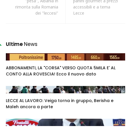
"pesa", Albania in
panini gourmet a prezzi
rimonta sulla Romania
accessibili e a tema
dei "leccesi"
Lecce
Ultime
News
ABBONAMENTI, LA "CORSA" VERSO QUOTA 5MILA E' AL
CONTO ALLA ROVESCIA! Ecco il nuovo dato
LECCE AL LAVORO: Veiga torna in gruppo, Berisha e
Maleh ancora a parte