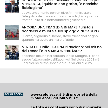
LA NOTA DEL LECCE: nessuna sostituzione per
MENCUCCI, liquidato con garbo, "dinamiche
fisiologiche"
L'avvicendamento con un altro Amministratore
Delegato esterno non sarà immediato, bisogna fare
fronte subito alla immediatezza gestionale
ANCORA UNA TRAGEDIA IN MARE: turista si
accascia e muore sulla spiaggia di CASTRO
L'uomo, originario di Roma, stava facendo il bagno
quando ha avuto un malore fatale
MERCATO. Dalla SPAGNA rilanciano: nel mirino
del Lecce l'ala MARCOS FERNÁNDEZ
Secondo alcune indiscrezioni dalla Spagna, il Lecce
segue l'attaccante dell'Espanyol. Sul classe 2003 c'è
una clausola rescissoria da due milioni di euro.
www.sololecce.it
è di proprietà della
“SoloLecce Edizioni S.r.l.s.”
Le foto e i contenuti sono di proprietà