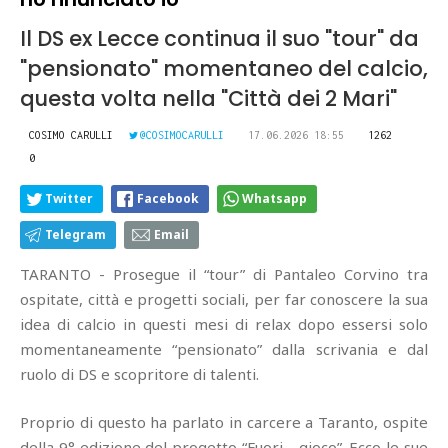
Il DS ex Lecce continua il suo "tour" da
"pensionato" momentaneo del calcio,
questa volta nella "Città dei 2 Mari"
COSIMO CARULLI
@COSIMOCARULLI
17.06.2026 18:55
1262
0
Twitter
Facebook
Whatsapp
Telegram
Email
TARANTO - Prosegue il “tour” di Pantaleo Corvino tra
ospitate, città e progetti sociali, per far conoscere la sua
idea di calcio in questi mesi di relax dopo essersi solo
momentaneamente “pensionato” dalla scrivania e dal
ruolo di DS e scopritore di talenti.
Proprio di questo ha parlato in carcere a Taranto, ospite
della 9° edizione del progetto “Fuori… gioco”. Ecco le sue