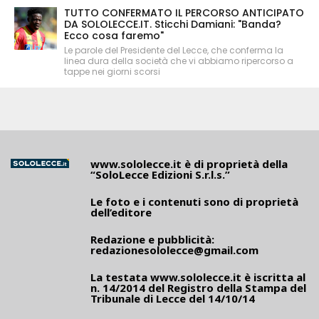
TUTTO CONFERMATO IL PERCORSO ANTICIPATO
DA SOLOLECCE.IT. Sticchi Damiani: "Banda?
Ecco cosa faremo"
Le parole del Presidente del Lecce, che conferma la
linea dura della società che vi abbiamo ripercorso a
tappe nei giorni scorsi
www.sololecce.it
è di proprietà della
“SoloLecce Edizioni S.r.l.s.”
Le foto e i contenuti sono di proprietà
dell’editore
Redazione e pubblicità:
redazionesololecce@gmail.com
La testata
www.sololecce.it
è iscritta al
n. 14/2014 del Registro della Stampa del
Tribunale di Lecce del 14/10/14