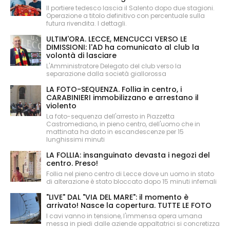
Il portiere tedesco lascia il Salento dopo due stagioni.
Operazione a titolo definitivo con percentuale sulla
futura rivendita. I dettagli.
ULTIM'ORA. LECCE, MENCUCCI VERSO LE
DIMISSIONI: l'AD ha comunicato al club la
volontà di lasciare
L'Amministratore Delegato del club verso la
separazione dalla società giallorossa
LA FOTO-SEQUENZA. Follia in centro, i
CARABINIERI immobilizzano e arrestano il
violento
La foto-sequenza dell'arresto in Piazzetta
Castromediano, in pieno centro, dell'uomo che in
mattinata ha dato in escandescenze per 15
lunghissimi minuti
LA FOLLIA: insanguinato devasta i negozi del
centro. Preso!
Follia nel pieno centro di Lecce dove un uomo in stato
di alterazione è stato bloccato dopo 15 minuti infernali
"LIVE" DAL "VIA DEL MARE": il momento è
arrivato! Nasce la copertura. TUTTE LE FOTO
I cavi vanno in tensione, l'immensa opera umana
messa in piedi dalle aziende appaltatrici si concretizza