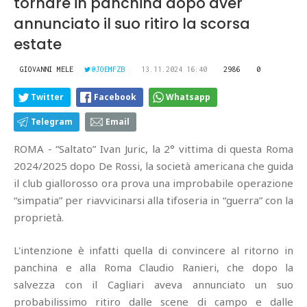
tornare in panchina dopo aver
annunciato il suo ritiro la scorsa
estate
GIOVANNI MELE
@JOEMFZB
13.11.2024 16:40
2986
0
Twitter
Facebook
Whatsapp
Telegram
Email
ROMA - “Saltato” Ivan Juric, la 2° vittima di questa Roma
2024/2025 dopo De Rossi, la società americana che guida
il club giallorosso ora prova una improbabile operazione
“simpatia” per riavvicinarsi alla tifoseria in “guerra” con la
proprietà.
L'intenzione è infatti quella di convincere al ritorno in
panchina e alla Roma Claudio Ranieri, che dopo la
salvezza con il Cagliari aveva annunciato un suo
probabilissimo ritiro dalle scene di campo e dalle