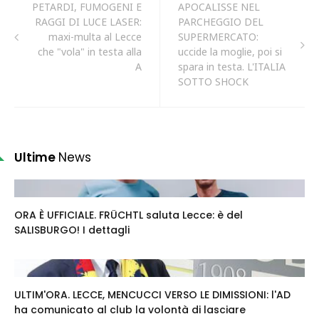
PETARDI, FUMOGENI E
APOCALISSE NEL
RAGGI DI LUCE LASER:
PARCHEGGIO DEL
maxi-multa al Lecce
SUPERMERCATO:
che "vola" in testa alla
uccide la moglie, poi si
A
spara in testa. L'ITALIA
SOTTO SHOCK
Ultime
News
ORA È UFFICIALE. FRÜCHTL saluta Lecce: è del
SALISBURGO! I dettagli
ULTIM'ORA. LECCE, MENCUCCI VERSO LE DIMISSIONI: l'AD
ha comunicato al club la volontà di lasciare