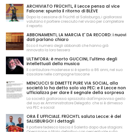
ARCHIVIATO FRÜCHTL, il Lecce pensa al vice
Falcone: spunta il ritorno di BLEVE
Dopo la cessione di Früchtl al Salisburgo, i giallorossi
valutano il portiere cresciuto nel vivaio per completare
il reparto.
ABBONAMENTI, LA MARCIA E' DA RECORD: i nuovi
dati parlano chiaro
Ecco il numero degli abbonati che hanno già
rinnovato la loro tessera
ULTIM'ORA: è morto GUCCINI, l'ultimo degli
intellettuali della musica
Il cantautore modenese si è spento a 86 anni, nel suo
casolare nelle campagne toscane
MENCUCCI SI DIMETTE PURE VIA SOCIAL, alla
società lo ha detto solo via PEC: e il Lecce non
ufficializza per dare il segnale della sorpresa
La società giallorossa spiazzata dall'improvviso gesto
del suo ex Amministratore Delegato: che si è dimesso
via PEC e social
ORA È UFFICIALE. FRÜCHTL saluta Lecce: è del
SALISBURGO! I dettagli
Il portiere tedesco lascia il Salento dopo due stagioni.
Operazione a titolo definitivo con percentuale sulla