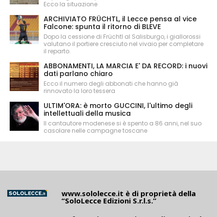
Ecco la situazione
ARCHIVIATO FRÜCHTL, il Lecce pensa al vice
Falcone: spunta il ritorno di BLEVE
Dopo la cessione di Früchtl al Salisburgo, i giallorossi
valutano il portiere cresciuto nel vivaio per completare
il reparto.
ABBONAMENTI, LA MARCIA E' DA RECORD: i nuovi
dati parlano chiaro
Ecco il numero degli abbonati che hanno già
rinnovato la loro tessera
ULTIM'ORA: è morto GUCCINI, l'ultimo degli
intellettuali della musica
Il cantautore modenese si è spento a 86 anni, nel suo
casolare nelle campagne toscane
www.sololecce.it
è di proprietà della
“SoloLecce Edizioni S.r.l.s.”