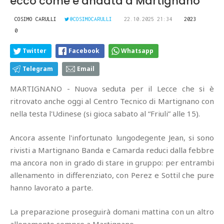
ecco come è andata a Martignano
COSIMO CARULLI
@COSIMOCARULLI
22.10.2025 21:34
2023
0
Twitter
Facebook
Whatsapp
Telegram
Email
MARTIGNANO - Nuova seduta per il Lecce che si è
ritrovato anche oggi al Centro Tecnico di Martignano con
nella testa l'Udinese (si gioca sabato al “Friuli” alle 15).
Ancora assente l'infortunato lungodegente Jean, si sono
rivisti a Martignano Banda e Camarda reduci dalla febbre
ma ancora non in grado di stare in gruppo: per entrambi
allenamento in differenziato, con Perez e Sottil che pure
hanno lavorato a parte.
La preparazione proseguirà domani mattina con un altro