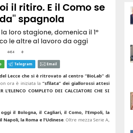
 il ritiro. E il Como se
ida" spagnola
 la loro stagione, domenica il 1°
co le altre al lavoro da oggi
4454
0
p
Telegram
Email
 del Lecce che si è ritrovato al centro “BioLab” di
on ora è iniziata la
“sfilata” dei
giallorossi attesi
ER L'ELENCO COMPLETO DEI CALCIATORI CHE SI
ggi il Bologna, il Cagliari, il Como, l'Empoli, la
, il Napoli, la Roma e l'Udinese
. Oltre mezza Serie A,