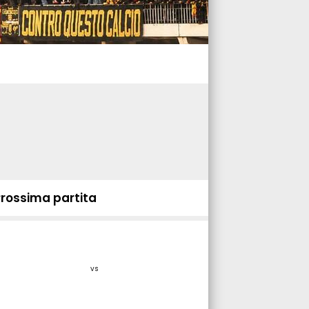
Prossima partita
vs