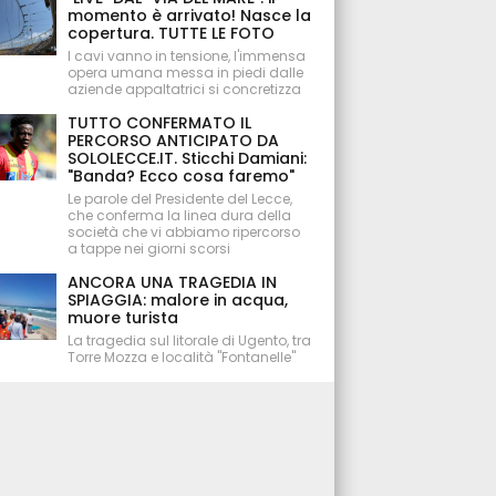
momento è arrivato! Nasce la
copertura. TUTTE LE FOTO
I cavi vanno in tensione, l'immensa
opera umana messa in piedi dalle
aziende appaltatrici si concretizza
TUTTO CONFERMATO IL
PERCORSO ANTICIPATO DA
SOLOLECCE.IT. Sticchi Damiani:
"Banda? Ecco cosa faremo"
Le parole del Presidente del Lecce,
che conferma la linea dura della
società che vi abbiamo ripercorso
a tappe nei giorni scorsi
ANCORA UNA TRAGEDIA IN
SPIAGGIA: malore in acqua,
muore turista
La tragedia sul litorale di Ugento, tra
Torre Mozza e località "Fontanelle"