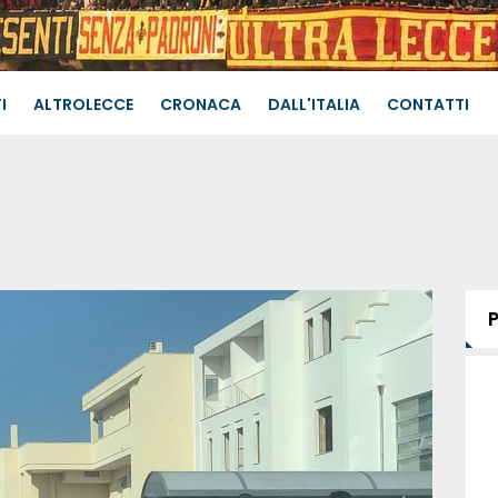
I
ALTROLECCE
CRONACA
DALL'ITALIA
CONTATTI