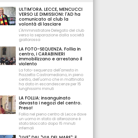
ULTIM'ORA. LECCE, MENCUCCI
VERSO LE DIMISSIONI: l'AD ha
comunicato al club la
volontà di lasciare
L'Amministratore Delegato del club
verso la separazione dalla società
giallorossa
LA FOTO-SEQUENZA. Follia in
centro, i CARABINIERI
immobilizzano e arrestano il
violento
La foto-sequenza dell'arresto in
Piazzetta Castromediano, in pieno
centro, dell'uomo che in mattinata
ha dato in escandescenze per 15
lunghissimi minuti
LA FOLLIA: insanguinato
devasta i negozi del centro.
Preso!
Follia nel pieno centro di Lecce dove
un uomo in stato di alterazione è
stato bloccato dopo 15 minuti
infernali
"LIVE" DAL "VIA DEL MARE": il