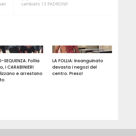
ari
cambiato 13 PADRONI!
-SEQUENZA. Follia
LA FOLLIA: insanguinato
ro, i CARABINIERI
devasta i negozi del
izzano e arrestano
centro. Preso!
nto