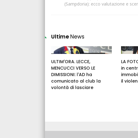
(Sampdoria): ecco valutazione e scen
Ultime
News
ULTIM'ORA. LECCE,
LA FOTO
MENCUCCI VERSO LE
in cent
DIMISSIONI: l'AD ha
immobil
comunicato al club la
il viole
volontà di lasciare