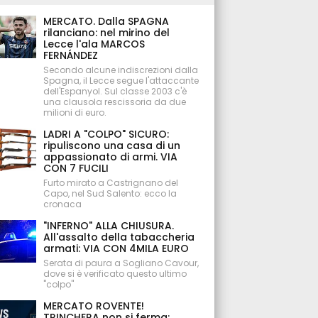
MERCATO. Dalla SPAGNA
rilanciano: nel mirino del
Lecce l'ala MARCOS
FERNÁNDEZ
Secondo alcune indiscrezioni dalla
Spagna, il Lecce segue l'attaccante
dell'Espanyol. Sul classe 2003 c'è
una clausola rescissoria da due
milioni di euro.
LADRI A "COLPO" SICURO:
ripuliscono una casa di un
appassionato di armi. VIA
CON 7 FUCILI
Furto mirato a Castrignano del
Capo, nel Sud Salento: ecco la
cronaca
"INFERNO" ALLA CHIUSURA.
All'assalto della tabaccheria
armati: VIA CON 4MILA EURO
Serata di paura a Sogliano Cavour,
dove si è verificato questo ultimo
"colpo"
MERCATO ROVENTE!
TRINCHERA non si ferma: