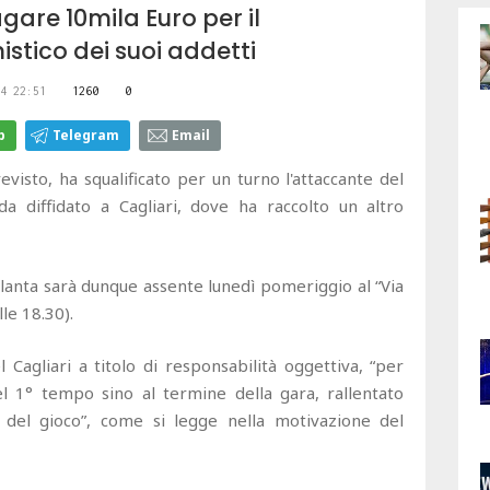
are 10mila Euro per il
tico dei suoi addetti
4 22:51
1260
0
p
Telegram
Email
visto, ha squalificato per un turno l'attaccante del
da diffidato a Cagliari, dove ha raccolto un altro
alanta sarà dunque assente lunedì pomeriggio al “Via
lle 18.30).
 Cagliari a titolo di responsabilità oggettiva, “per
el 1° tempo sino al termine della gara, rallentato
 del gioco”, come si legge nella motivazione del