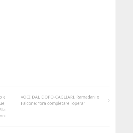
o e
VOCI DAL DOPO-CAGLIARI. Ramadani e
ue,
Falcone: "ora completare l'opera"
lla
oni