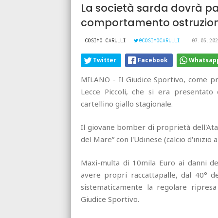
La società sarda dovrà pag
comportamento ostruzionis
COSIMO CARULLI
@COSIMOCARULLI
07.05.202
Twitter
Facebook
Whatsap
MILANO - Il Giudice Sportivo, come pre
Lecce Piccoli, che si era presentato 
cartellino giallo stagionale.
Il giovane bomber di proprietà dell'At
del Mare” con l'Udinese (calcio d'inizio a
Maxi-multa di 10mila Euro ai danni del
avere propri raccattapalle, dal 40° d
sistematicamente la regolare ripresa
Giudice Sportivo.