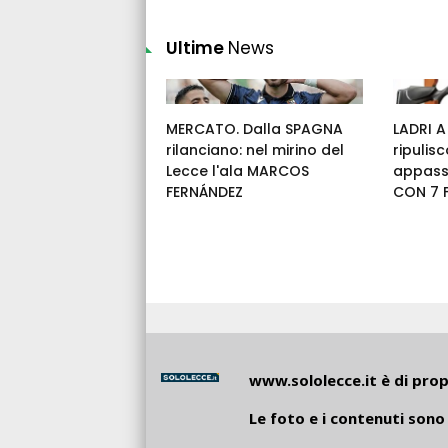
Ultime
News
MERCATO. Dalla SPAGNA
LADRI A
rilanciano: nel mirino del
ripulis
Lecce l'ala MARCOS
appassi
FERNÁNDEZ
CON 7 F
www.sololecce.it
è di propr
Le foto e i contenuti sono 