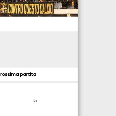
Prossima partita
vs