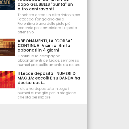
dopo GEUBBELS "punta" un
altro centravanti
Trinchera cerca un altro rinforzo per
l'attacco: l'angolano della
Fiorentina è una delle piste più
concrete per completare il reparto
offensivo.
ABBONAMENTI, LA "CORSA"
CONTINUA! Vicini ai 4mila
abbonati in 4 giorni
Continua la campagna
abbonamenti del Lecce, sempre su
numeri prospetticamente da record
Il Lecce deposita i NUMERI DI
MAGLIA: eccoli! E su BANDA ha
deciso così...
Il club ha depositato in Lega i
numeri di maglia per la stagione
che sta per iniziare