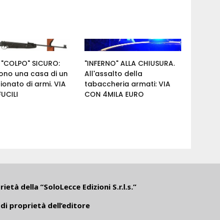
 "COLPO" SICURO:
"INFERNO" ALLA CHIUSURA.
cono una casa di un
All'assalto della
onato di armi. VIA
tabaccheria armati: VIA
UCILI
CON 4MILA EURO
ietà della “SoloLecce Edizioni S.r.l.s.”
di proprietà dell’editore