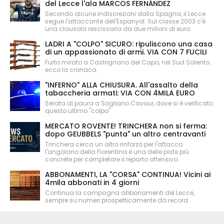
del Lecce l'ala MARCOS FERNÁNDEZ
Secondo alcune indiscrezioni dalla Spagna, il Lecce
segue l'attaccante dell'Espanyol. Sul classe 2003 c'è
una clausola rescissoria da due milioni di euro.
LADRI A "COLPO" SICURO: ripuliscono una casa
di un appassionato di armi. VIA CON 7 FUCILI
Furto mirato a Castrignano del Capo, nel Sud Salento:
ecco la cronaca
"INFERNO" ALLA CHIUSURA. All'assalto della
tabaccheria armati: VIA CON 4MILA EURO
Serata di paura a Sogliano Cavour, dove si è verificato
questo ultimo "colpo"
MERCATO ROVENTE! TRINCHERA non si ferma:
dopo GEUBBELS "punta" un altro centravanti
Trinchera cerca un altro rinforzo per l'attacco:
l'angolano della Fiorentina è una delle piste più
concrete per completare il reparto offensivo.
ABBONAMENTI, LA "CORSA" CONTINUA! Vicini ai
4mila abbonati in 4 giorni
Continua la campagna abbonamenti del Lecce,
sempre su numeri prospetticamente da record