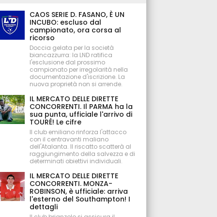
CAOS SERIE D. FASANO, È UN
INCUBO: escluso dal
campionato, ora corsa al
ricorso
Doccia gelata per la società
biancazzurra: la LND ratifica
l'esclusione dal prossimo
campionato per irregolarità nella
documentazione d'iscrizione. La
nuova proprietà non si arrende.
IL MERCATO DELLE DIRETTE
CONCORRENTI. Il PARMA ha la
sua punta, ufficiale l'arrivo di
TOURÉ! Le cifre
Il club emiliano rinforza l'attacco
con il centravanti maliano
dell'Atalanta. Il riscatto scatterà al
raggiungimento della salvezza e di
determinati obiettivi individuali.
IL MERCATO DELLE DIRETTE
CONCORRENTI. MONZA-
ROBINSON, è ufficiale: arriva
l'esterno del Southampton! I
dettagli
Il club brianzolo si assicura il