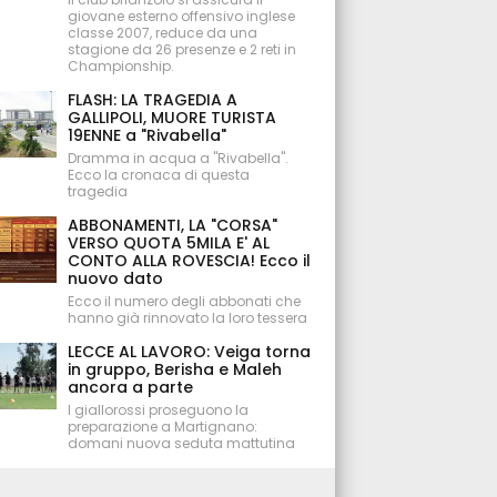
giovane esterno offensivo inglese
classe 2007, reduce da una
stagione da 26 presenze e 2 reti in
Championship.
FLASH: LA TRAGEDIA A
GALLIPOLI, MUORE TURISTA
19ENNE a "Rivabella"
Dramma in acqua a "Rivabella".
Ecco la cronaca di questa
tragedia
ABBONAMENTI, LA "CORSA"
VERSO QUOTA 5MILA E' AL
CONTO ALLA ROVESCIA! Ecco il
nuovo dato
Ecco il numero degli abbonati che
hanno già rinnovato la loro tessera
LECCE AL LAVORO: Veiga torna
in gruppo, Berisha e Maleh
ancora a parte
I giallorossi proseguono la
preparazione a Martignano:
domani nuova seduta mattutina