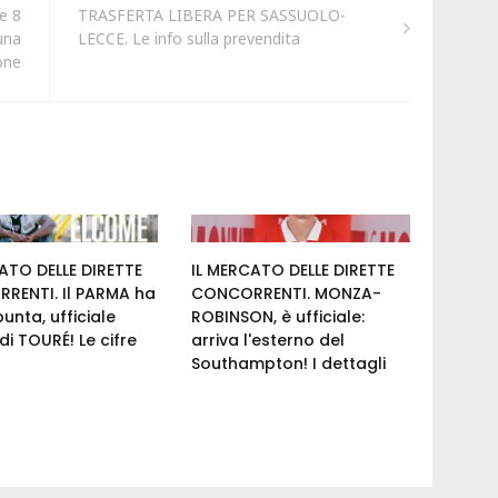
e 8
TRASFERTA LIBERA PER SASSUOLO-
 una
LECCE. Le info sulla prevendita
one
ATO DELLE DIRETTE
IL MERCATO DELLE DIRETTE
RENTI. Il PARMA ha
CONCORRENTI. MONZA-
punta, ufficiale
ROBINSON, è ufficiale:
 di TOURÉ! Le cifre
arriva l'esterno del
Southampton! I dettagli