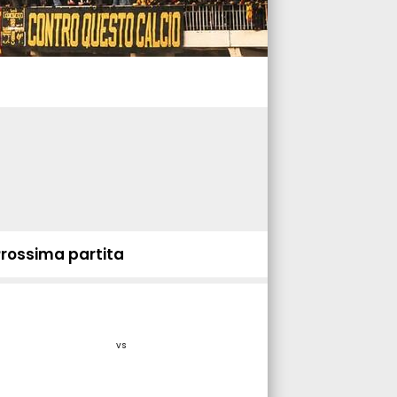
Prossima partita
vs