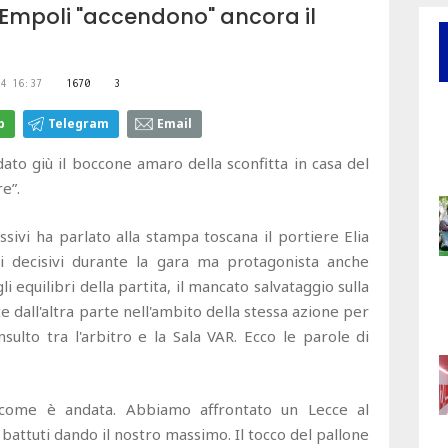
l'Empoli "accendono" ancora il
4 16:37
1670
3
p
Telegram
Email
o giù il boccone amaro della sconfitta in casa del
e”.
sivi ha parlato alla stampa toscana il portiere Elia
ti decisivi durante la gara ma protagonista anche
i equilibri della partita, il mancato salvataggio sulla
ete dall'altra parte nell'ambito della stessa azione per
nsulto tra l'arbitro e la Sala VAR. Ecco le parole di
come è andata. Abbiamo affrontato un Lecce al
battuti dando il nostro massimo. Il tocco del pallone