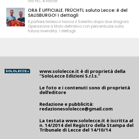
via PEC e social
ORA È UFFICIALE. FRÜCHTL saluta Lecce: è del
SALISBURGO! I dettagli
Il portiere tedesco lascia il Salento dopo due stagioni.
Operazione a titolo definitivo con percentuale sulla
futura rivendita. I dettagli.
www.sololecce.it
è di proprietà della
“SoloLecce Edizioni S.r.l.s.”
Le foto e i contenuti sono di proprietà
dell’editore
Redazione e pubblicità:
redazionesololecce@gmail.com
La testata
www.sololecce.it
è iscritta al
n. 14/2014 del Registro della Stampa del
Tribunale di Lecce del 14/10/14