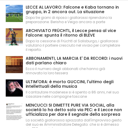
LECCE AL LAVORO: Falcone e Kaba tornano in
gruppo, in 2 ancora out. La situazione
Dopo tre giorni di riposo i giallorossi riprendono la
preparazione. Berisha e Veiga ancora a parte
ARCHIVIATO FRÜCHTL, il Lecce pensa al vice
Falcone: spunta il ritorno di BLEVE
Dopo la cessione di Früchtl al Salisburgo, i giallorossi
valutano il portiere cresciuto nel vivaio per completare
il reparto.
ABBONAMENTI, LA MARCIA E' DA RECORD: i nuovi
dati parlano chiaro
Ecco il numero degli abbonati che hanno già
rinnovato la loro tessera
ULTIM'ORA: è morto GUCCINI, l'ultimo degli
intellettuali della musica
Il cantautore modenese si è spento a 86 anni, nel suo
casolare nelle campagne toscane
MENCUCCI SI DIMETTE PURE VIA SOCIAL, alla
società lo ha detto solo via PEC: e il Lecce non
ufficializza per dare il segnale della sorpresa
La società giallorossa spiazzata dall'improvviso gesto
del suo ex Amministratore Delegato: che si è dimesso