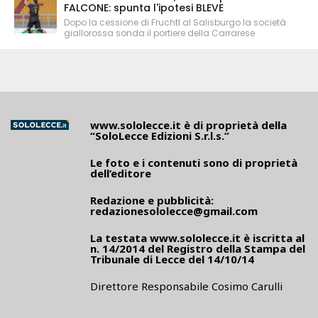
FALCONE: spunta l'ipotesi BLEVE
Dopo la cessione di Fruchtl al Salisburgo la società
giallorossa sonda il portiere della Carrarese
www.sololecce.it
è di proprietà della
“SoloLecce Edizioni S.r.l.s.”
Le foto e i contenuti sono di proprietà
dell’editore
Redazione e pubblicità:
redazionesololecce@gmail.com
La testata
www.sololecce.it
è iscritta al
n. 14/2014 del Registro della Stampa del
Tribunale di Lecce del 14/10/14
Direttore Responsabile Cosimo Carulli