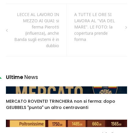
LECCE AL LAVORO IN
A TUTTE LE ORE SI
MEZZO AI GUAI: si
LAVORA AL "VIA DEL
ferma Pierotti
MARE". LE FOTO: la
(influenza), anche
copertura prende
Banda sugli esterni è in
forma
dubbio
Ultime
News
MERCATO ROVENTE! TRINCHERA non si ferma: dopo
GEUBBELS "punta" un altro centravanti