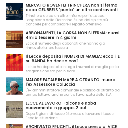
MERCATO ROVENTE! TRINCHERA non si ferma:
dopo GEUBBELS "punta" un altro centravanti
Trinchera cerca un altro rinforzo per l'attacco:
l'angolano della Fiorentina è una delle piste più
concrete per completare il reparto offensivo.
ABBONAMENTI, LA CORSA NON SI FERMA: quasi
4mila tessere in 4 giorni
Ecco il numero degli abbonati che hanno già
rinnovato la loro tessera
Il Lecce deposita i NUMERI DI MAGLIA: eccoli! E
su BANDA ha deciso così...
Il club ha depositato in Lega i numeri di maglia per la
stagione che sta per iniziare
MALORE FATALE IN MARE A OTRANTO: muore
l'ex Assessore Coluccia
L'ex amministratore comunale e politico di Otranto da
tempo lottava anche contro l'avanzata della SLA
LECCE AL LAVORO: Falcone e Kaba
nuovamente in gruppo. 2 out
Dopo 3 giorni di riposo è tornato a lavorare il Lecce.
Ecco la situazione
ARCHIVIATO FRUCHTL, il Lecce pensa al VICE