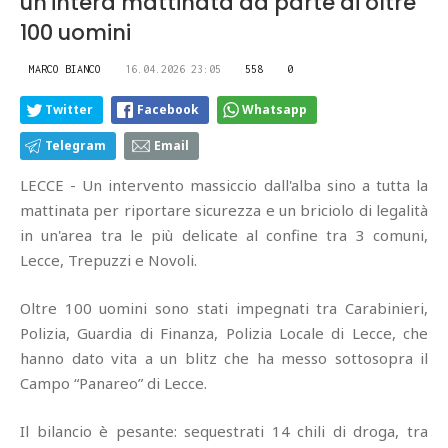
un'intera mattinata da parte di oltre
100 uomini
MARCO BIANCO
16.04.2026 23:05
558
0
Twitter
Facebook
Whatsapp
Telegram
Email
LECCE - Un intervento massiccio dall'alba sino a tutta la
mattinata per riportare sicurezza e un briciolo di legalità
in un'area tra le più delicate al confine tra 3 comuni,
Lecce, Trepuzzi e Novoli.
Oltre 100 uomini sono stati impegnati tra Carabinieri,
Polizia, Guardia di Finanza, Polizia Locale di Lecce, che
hanno dato vita a un blitz che ha messo sottosopra il
Campo “Panareo” di Lecce.
Il bilancio è pesante: sequestrati 14 chili di droga, tra