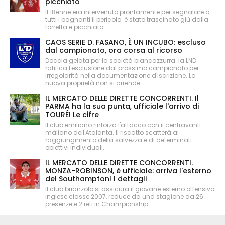
picchiato
Il 18enne era intervenuto prontamente per segnalare a
tutti i bagnanti il pericolo: è stato trascinato giù dalla
torretta e picchiato
CAOS SERIE D. FASANO, È UN INCUBO: escluso
dal campionato, ora corsa al ricorso
Doccia gelata per la società biancazzurra: la LND
ratifica l'esclusione dal prossimo campionato per
irregolarità nella documentazione d'iscrizione. La
nuova proprietà non si arrende.
IL MERCATO DELLE DIRETTE CONCORRENTI. Il
PARMA ha la sua punta, ufficiale l'arrivo di
TOURÉ! Le cifre
Il club emiliano rinforza l'attacco con il centravanti
maliano dell'Atalanta. Il riscatto scatterà al
raggiungimento della salvezza e di determinati
obiettivi individuali.
IL MERCATO DELLE DIRETTE CONCORRENTI.
MONZA-ROBINSON, è ufficiale: arriva l'esterno
del Southampton! I dettagli
Il club brianzolo si assicura il giovane esterno offensivo
inglese classe 2007, reduce da una stagione da 26
presenze e 2 reti in Championship.