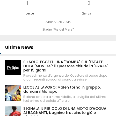
1
0
Lecce
Genoa
24/05/2026 20:45
Stadio "Via del Mare"
Ultime News
Su SOLOLECCE.IT. UNA "BOMBA" SULL'ESTATE
DELLA "MOVIDA": il Questore chiude la "PRAJA"
per 15 giorni
Provvedimento d'urgenza del Questore di Lecce dopo
alcuni recenti episodi di cronaca e risse
LECCE AL LAVORO: Maleh torna in gruppo,
domani il Monopoli
Berisha ancora a ritmo ridotto, alla vigilia dell'ultimo
test prima del calcio ufficiale
SEGNALA IL PERICOLO DI UNA MOTO D'ACQUA
AI BAGNANTI, bagnino trascinato giù e