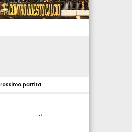
Prossima partita
vs