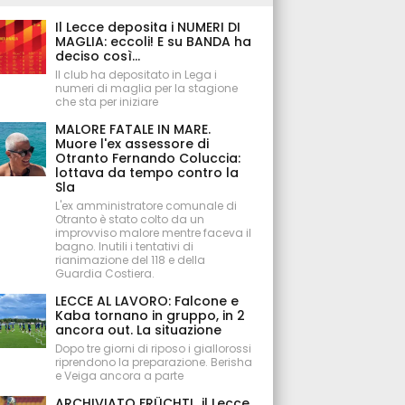
Il Lecce deposita i NUMERI DI
MAGLIA: eccoli! E su BANDA ha
deciso così...
Il club ha depositato in Lega i
numeri di maglia per la stagione
che sta per iniziare
MALORE FATALE IN MARE.
Muore l'ex assessore di
Otranto Fernando Coluccia:
lottava da tempo contro la
Sla
L'ex amministratore comunale di
Otranto è stato colto da un
improvviso malore mentre faceva il
bagno. Inutili i tentativi di
rianimazione del 118 e della
Guardia Costiera.
LECCE AL LAVORO: Falcone e
Kaba tornano in gruppo, in 2
ancora out. La situazione
Dopo tre giorni di riposo i giallorossi
riprendono la preparazione. Berisha
e Veiga ancora a parte
ARCHIVIATO FRÜCHTL, il Lecce