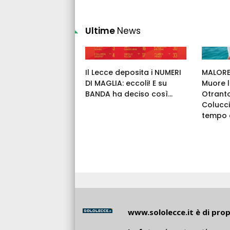
Ultime
News
Il Lecce deposita i NUMERI
MALORE 
DI MAGLIA: eccoli! E su
Muore l
BANDA ha deciso così...
Otrant
Colucci
tempo c
www.sololecce.it
è di propr