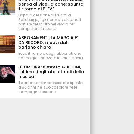
pensa al vice Falcone: spunta
il ritorno di BLEVE
Dopo la cessione di Früchtl al
Salisburgo, i giallorossi valutano il
portiere cresciuto nel vivaio per
completare il reparto.
ABBONAMENTI, LA MARCIA E'
DA RECORD: i nuovi dati
parlano chiaro
Ecco il numero degli abbonati che
hanno già rinnovato la loro tessera
ULTIM'ORA: è morto GUCCINI,
l'ultimo degli intellettuali della
musica
Il cantautore modenese si è spento
a 86 anni, nel suo casolare nelle
campagne toscane