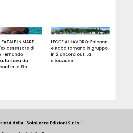
FATALE IN MARE.
LECCE AL LAVORO: Falcone
'ex assessore di
e Kaba tornano in gruppo,
o Fernando
in 2 ancora out. La
a: lottava da
situazione
ontro la Sla
ietà della “SoloLecce Edizioni S.r.l.s.”