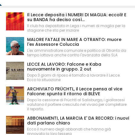
Il Lecce deposita i NUMERI DI MAGLIA: eccoli! E
su BANDA ha deciso così...
Il club ha depositato in Lega i numeri di maglia per la
stagione che sta per iniziare
MALORE FATALE IN MARE A OTRANTO: muore
l'ex Assessore Coluccia
L'ex amministratore comunale e politico di Otranto da
tempo lottava anche contro l'avanzata della SLA
LECCE AL LAVORO: Falcone e Kaba
nuovamente in gruppo. 2 out
Dopo 3 giorni di riposo è tornato a lavorare il Lecce.
Ecco la situazione
ARCHIVIATO FRÜCHTL, il Lecce pensa al vice
Falcone: spunta il ritorno di BLEVE
Dopo la cessione di Früchtl al Salisburgo, i giallorossi
valutano il portiere cresciuto nel vivaio per completare
il reparto.
ABBONAMENTI, LA MARCIA E' DA RECORD: i nuovi
dati parlano chiaro
Ecco il numero degli abbonati che hanno già
rinnovato la loro tessera