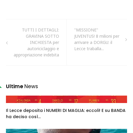
TUTTI I DETTAGLI:
"MISSIONE"
GRAVINA SOTTO
JUVENTUS! 8 milioni per
INCHIESTA per
arrivare a DORGU: il
autoriciclaggio e
Lecce traballa...
appropriazione indebita
Ultime
News
Il Lecce deposita i NUMERI DI MAGLIA: eccoli! E su BANDA
ha deciso così...