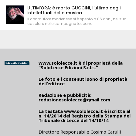
ULTIM'ORA: è morto GUCCINI, l'ultimo degli
intellettuali della musica
Il cantautore modenese si è spento a 86 anni, nel suo
casolare nelle campagne toscane
www.sololecce.it
è di proprietà della
“SoloLecce Edizioni S.r.l.s.”
Le foto e i contenuti sono di proprietà
dell’editore
Redazione e pubblicità:
redazionesololecce@gmail.com
La testata
www.sololecce.it
è iscritta al
n. 14/2014 del Registro della Stampa del
Tribunale di Lecce del 14/10/14
Direttore Responsabile Cosimo Carulli