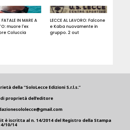
 FATALE IN MARE A
LECCE AL LAVORO: Falcone
O: muore l'ex
e Kaba nuovamente in
ore Coluccia
gruppo. 2 out
ietà della “SoloLecce Edizioni S.r.l.s.”
di proprietà dell’editore
dazionesololecce@gmail.com
it
è iscritta al n. 14/2014 del Registro della Stampa
14/10/14