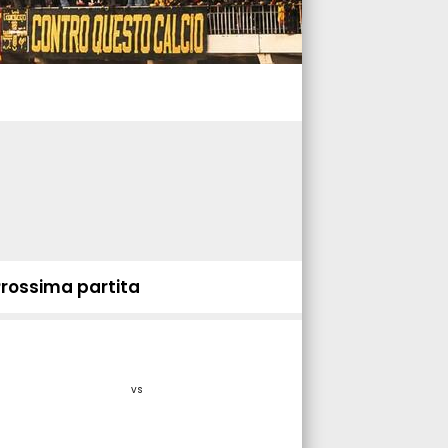
Prossima partita
vs