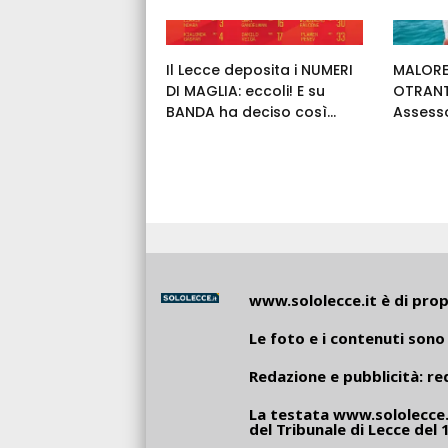
Il Lecce deposita i NUMERI
MALORE
DI MAGLIA: eccoli! E su
OTRANT
BANDA ha deciso così...
Assess
www.sololecce.it
è di propr
Le foto e i contenuti sono 
Redazione e pubblicità:
re
La testata
www.sololecce.
del Tribunale di Lecce del 