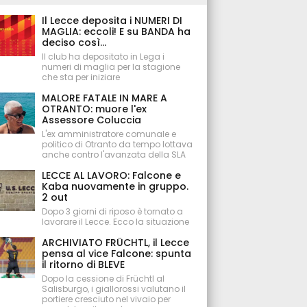
Il Lecce deposita i NUMERI DI
MAGLIA: eccoli! E su BANDA ha
deciso così...
Il club ha depositato in Lega i
numeri di maglia per la stagione
che sta per iniziare
MALORE FATALE IN MARE A
OTRANTO: muore l'ex
Assessore Coluccia
L'ex amministratore comunale e
politico di Otranto da tempo lottava
anche contro l'avanzata della SLA
LECCE AL LAVORO: Falcone e
Kaba nuovamente in gruppo.
2 out
Dopo 3 giorni di riposo è tornato a
lavorare il Lecce. Ecco la situazione
ARCHIVIATO FRÜCHTL, il Lecce
pensa al vice Falcone: spunta
il ritorno di BLEVE
Dopo la cessione di Früchtl al
Salisburgo, i giallorossi valutano il
portiere cresciuto nel vivaio per