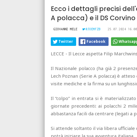
Ecco i dettagli precisi del
A polacca) e il DS Corvino
GIOVANNI MELE
@JOEMFZB
25.07.2024 16:00
Twitter
Facebook
Whatsap
LECCE - Il Lecce aspetta Filip Marchwinski
Il Nazionale polacco (ha già 2 presenze
Lech Poznan (Serie A polacca) è atteso 
visite mediche e la firma su un lunghiss
Il “colpo” in entrata si è materializza
giornate precedenti: ai polacchi 2 mil
abbastanza facili da centrare (legati a p
Si attende soltanto il via libera ufficial
potrà iniziare la sua avventura italiana.