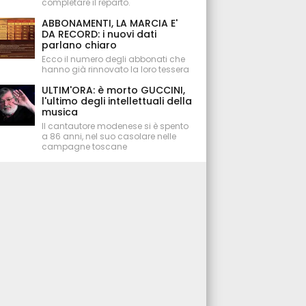
completare il reparto.
ABBONAMENTI, LA MARCIA E'
DA RECORD: i nuovi dati
parlano chiaro
Ecco il numero degli abbonati che
hanno già rinnovato la loro tessera
ULTIM'ORA: è morto GUCCINI,
l'ultimo degli intellettuali della
musica
Il cantautore modenese si è spento
a 86 anni, nel suo casolare nelle
campagne toscane