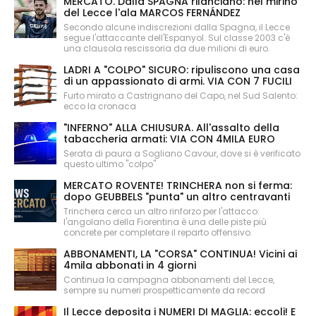
MERCATO. Dalla SPAGNA rilanciano: nel mirino
del Lecce l'ala MARCOS FERNÁNDEZ
Secondo alcune indiscrezioni dalla Spagna, il Lecce
segue l'attaccante dell'Espanyol. Sul classe 2003 c'è
una clausola rescissoria da due milioni di euro.
LADRI A "COLPO" SICURO: ripuliscono una casa
di un appassionato di armi. VIA CON 7 FUCILI
Furto mirato a Castrignano del Capo, nel Sud Salento:
ecco la cronaca
"INFERNO" ALLA CHIUSURA. All'assalto della
tabaccheria armati: VIA CON 4MILA EURO
Serata di paura a Sogliano Cavour, dove si è verificato
questo ultimo "colpo"
MERCATO ROVENTE! TRINCHERA non si ferma:
dopo GEUBBELS "punta" un altro centravanti
Trinchera cerca un altro rinforzo per l'attacco:
l'angolano della Fiorentina è una delle piste più
concrete per completare il reparto offensivo.
ABBONAMENTI, LA "CORSA" CONTINUA! Vicini ai
4mila abbonati in 4 giorni
Continua la campagna abbonamenti del Lecce,
sempre su numeri prospetticamente da record
Il Lecce deposita i NUMERI DI MAGLIA: eccoli! E