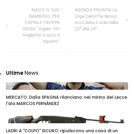
NASCE IL SUO
AGENDA PRONTA! La
BAMBINO, PER
Lega Calcio ha deciso:
CAPRILE TROPPA
ecco date e orari dalla
GIOIA: "regalo 100
23° alla 24°
magliette a tutto il
reparto"
Ultime
News
MERCATO. Dalla SPAGNA rilanciano: nel mirino del Lecce
l'ala MARCOS FERNÁNDEZ
LADRI A "COLPO" SICURO: ripuliscono una casa di un