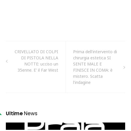
CRIVELLATO DI COLPI
Prima dell'intervento di
DI PISTOLA NELLA
chirurgia estetica SI
NOTTE: ucciso un
SENTE MALE E
35enne. E' il Far West
FINISCE IN COMA: è
mistero. Scatta
l'indagine
Ultime
News