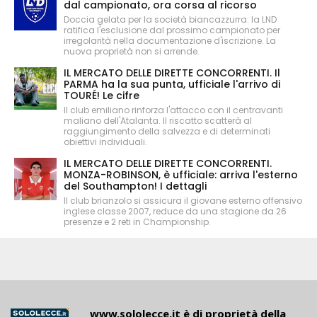
dal campionato, ora corsa al ricorso
Doccia gelata per la società biancazzurra: la LND
ratifica l'esclusione dal prossimo campionato per
irregolarità nella documentazione d'iscrizione. La
nuova proprietà non si arrende.
IL MERCATO DELLE DIRETTE CONCORRENTI. Il
PARMA ha la sua punta, ufficiale l'arrivo di
TOURÉ! Le cifre
Il club emiliano rinforza l'attacco con il centravanti
maliano dell'Atalanta. Il riscatto scatterà al
raggiungimento della salvezza e di determinati
obiettivi individuali.
IL MERCATO DELLE DIRETTE CONCORRENTI.
MONZA-ROBINSON, è ufficiale: arriva l'esterno
del Southampton! I dettagli
Il club brianzolo si assicura il giovane esterno offensivo
inglese classe 2007, reduce da una stagione da 26
presenze e 2 reti in Championship.
www.sololecce.it
è di proprietà della