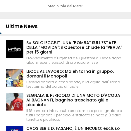
Stadio "Via del Mare"
Ultime News
Su SOLOLECCE.IT. UNA "BOMBA" SULL'ESTATE
DELLA "MOVIDA": il Questore chiude la "PRAJA"
per 15 giorni
Provvedimento d'urgenza del Questore di Lecce dopo
alcuni recenti episodi di cronaca e risse
LECCE AL LAVORO: Maleh torna in gruppo,
domani il Monopoli
Berisha ancora a ritmo ridotto, alla vigilia dell'ultimo
test prima del calcio ufficiale
SEGNALA IL PERICOLO DI UNA MOTO D'ACQUA
AI BAGNANTI, bagnino trascinato giù e
picchiato
Il 18enne era intervenuto prontamente per segnalare a
tutti i bagnanti il pericolo: è stato trascinato giù dalla
torretta e picchiato
CAOS SERIE D. FASANO, È UN INCUBO: escluso