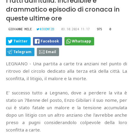
I fatti dall'Italia: incredibile e
drammatico episodio di cronaca in
queste ultime ore
GIOVANNI MELE
@JOEMFZB
03.10.2024 11:17
975
0
Twitter
Facebook
Whatsapp
Telegram
Email
LEGNANO - Una partita a carte tra anziani nel punto di
ritrovo del circolo dedicato alla terza età della città. La
sconfitta, il litigio, il malore e la morte.
E' successo tutto a Legnano, dove a perdere la vita è
stato un 78enne del posto, Enzo Gibilari il suo nome, per
cui è stato fatale un malore e la tensione accumulata
dopo un litigio con un altro anziano che l'avrebbe anche
preso a pugni considerandolo colpevole della loro
sconfitta a carte.