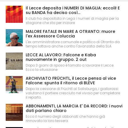
Il Lecce deposita i NUMERI DI MAGLIA: eccoli! E
su BANDA ha deciso così...
Il club ha depositato in Lega i numeri di maglia per la
stagione che sta per iniziare
MALORE FATALE IN MARE A OTRANTO: muore
l'ex Assessore Coluccia
L'ex amministratore comunale e politico di Otranto da
tempo lottava anche contro l'avanzata della SLA
LECCE AL LAVORO: Falcone e Kaba
nuovamente in gruppo. 2 out
Dopo 3 giorni di riposo è tornato a lavorare il Lecce.
Ecco la situazione
ARCHIVIATO FRÜCHTL, il Lecce pensa al vice
Falcone: spunta il ritorno di BLEVE
Dopo la cessione di Früchtl al Salisburgo, i giallorossi
valutano il portiere cresciuto nel vivaio per completare
il reparto.
ABBONAMENTI, LA MARCIA E' DA RECORD: i nuovi
dati parlano chiaro
Ecco il numero degli abbonati che hanno già
rinnovato la loro tessera