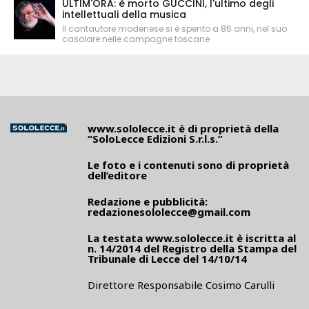
ULTIM'ORA: è morto GUCCINI, l'ultimo degli
intellettuali della musica
Il cantautore modenese si è spento a 86 anni, nel suo
casolare nelle campagne toscane
www.sololecce.it
è di proprietà della
“SoloLecce Edizioni S.r.l.s.”
Le foto e i contenuti sono di proprietà
dell’editore
Redazione e pubblicità:
redazionesololecce@gmail.com
La testata
www.sololecce.it
è iscritta al
n. 14/2014 del Registro della Stampa del
Tribunale di Lecce del 14/10/14
Direttore Responsabile Cosimo Carulli