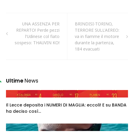
UNA ASSENZA PER
BRINDISI-TORINO,
REPARTO! Perde pezzi
TERRORE SULL'AEREO:
l'Udinese col fiato
va in fiamme il motore
sospeso: THAUVIN KO!
durante la partenza,
184 evacuati
Ultime
News
Il Lecce deposita i NUMERI DI MAGLIA: eccoli! E su BANDA
ha deciso così...