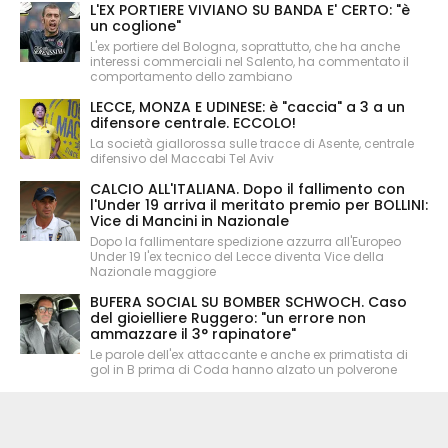
L'EX PORTIERE VIVIANO SU BANDA E' CERTO: "è
un coglione"
L'ex portiere del Bologna, soprattutto, che ha anche
interessi commerciali nel Salento, ha commentato il
comportamento dello zambiano
LECCE, MONZA E UDINESE: è "caccia" a 3 a un
difensore centrale. ECCOLO!
La società giallorossa sulle tracce di Asente, centrale
difensivo del Maccabi Tel Aviv
CALCIO ALL'ITALIANA. Dopo il fallimento con
l'Under 19 arriva il meritato premio per BOLLINI:
Vice di Mancini in Nazionale
Dopo la fallimentare spedizione azzurra all'Europeo
Under 19 l'ex tecnico del Lecce diventa Vice della
Nazionale maggiore
BUFERA SOCIAL SU BOMBER SCHWOCH. Caso
del gioielliere Ruggero: "un errore non
ammazzare il 3° rapinatore"
Le parole dell'ex attaccante e anche ex primatista di
gol in B prima di Coda hanno alzato un polverone