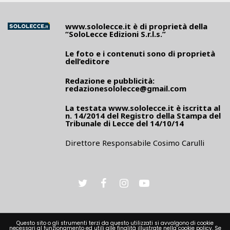
www.sololecce.it
è di proprietà della
“SoloLecce Edizioni S.r.l.s.”
Le foto e i contenuti sono di proprietà
dell’editore
Redazione e pubblicità:
redazionesololecce@gmail.com
La testata
www.sololecce.it
è iscritta al
n. 14/2014 del Registro della Stampa del
Tribunale di Lecce del 14/10/14
Direttore Responsabile Cosimo Carulli
Questo sito o gli strumenti terzi da questo utilizzati si avvalgono di cookie
necessari al funzionamento ed utili alle finalità illustrate nella cookie policy. Se